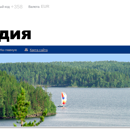
+358
EUR
ый код
Валюта
ия
На главную
Карта сайта