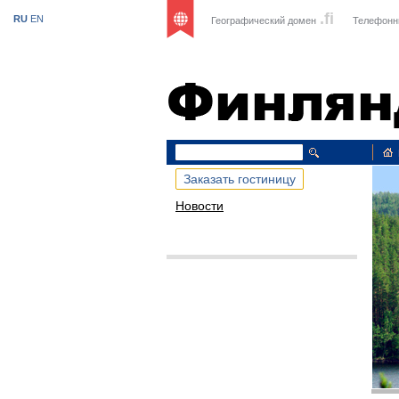
.fi
RU
EN
Географический домен
Телефонн
Финлянд
Заказать гостиницу
Новости