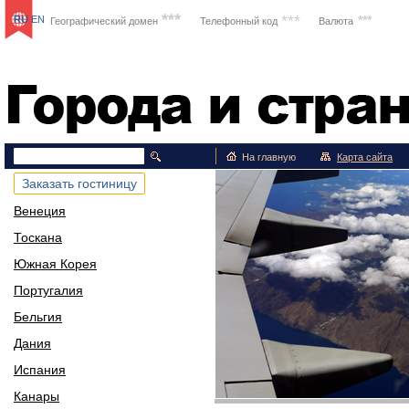
***
***
***
RU
EN
Географический домен
Телефонный код
Валюта
Путешествия
На главную
Карта сайта
Заказать гостиницу
Венеция
Тоскана
Южная Корея
Португалия
Бельгия
Дания
Испания
Канары