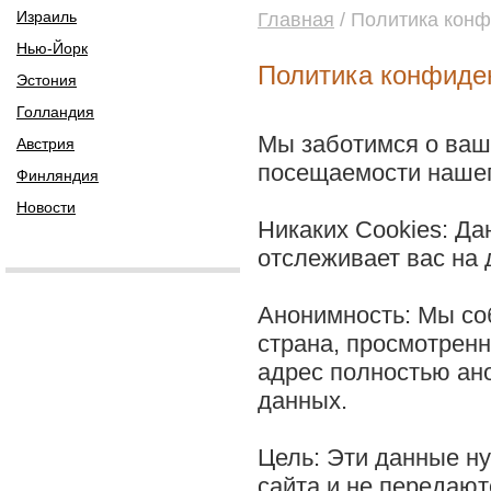
Израиль
Главная
/ Политика кон
Нью-Йорк
Политика конфиде
Эстония
Голландия
Мы заботимся о ваш
Австрия
посещаемости нашег
Финляндия
Новости
Никаких Cookies:
Дан
отслеживает вас на 
Анонимность:
Мы соб
страна, просмотренн
адрес полностью ано
данных.
Цель:
Эти данные ну
сайта и не передаю