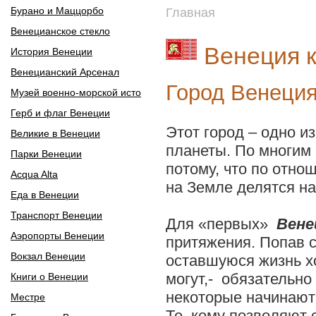
Бурано и Маццорбо
Главная
Венецианское стекло
Венеция к
История Венеции
Венецианский Арсенал
Город Венеци
Музей военно-морской исто
Герб и флаг Венеции
Этот город – одно и
Великие в Венеции
планеты. По многим
Парки Венеции
потому, что по отно
Acqua Alta
на Земле делятся на
Еда в Венеции
Транспорт Венеции
Для «первых»
Вене
Аэропорты Венеции
притяжения. Попав 
Вокзал Венеции
оставшуюся жизнь хо
могут,- обязательно
Книги о Венеции
некоторые начинают
Местре
Те, кому позволяют 