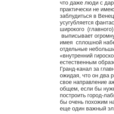
что даже люди с да
практически не име
заблудиться в Вене
усугубляется фантас
широкого (главного)
выписывает огромну
имея сплошной набе
отдельные небольши
«внутренний гироско
естественным образ
Гранд-канал за глав
ожидая, что он два 
свое направление аж
общем, если бы нуж
построить город-лаб
бы очень похожим на
еще один важный эл