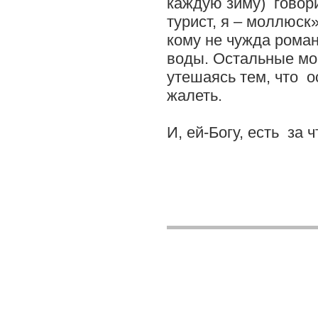
каждую зиму) говори
турист, я – моллюск»
кому не чужда рома
воды. Остальные мог
утешаясь тем, что о
жалеть.
И, ей-Богу, есть за ч