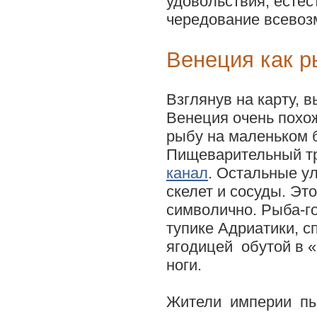
удовольствия, естест
чередование всевоз
Венеция как р
Взглянув на карту, в
Венеция очень похо
рыбу на маленьком 
Пищеварительный т
канал
. Остальные у
скелет и сосуды. Эт
символично. Рыба-г
тупике Адриатики, 
ягодицей обутой в «
ноги.
Жители империи пыт