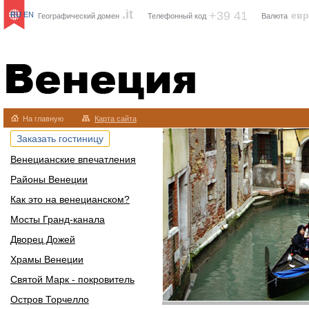
.it
+39 41
ев
RU
EN
Географический домен
Телефонный код
Валюта
Венеция
На главную
Карта сайта
Заказать гостиницу
Венецианские впечатления
Районы Венеции
Как это на венецианском?
Мосты Гранд-канала
Дворец Дожей
Храмы Венеции
Святой Марк - покровитель
Остров Торчелло