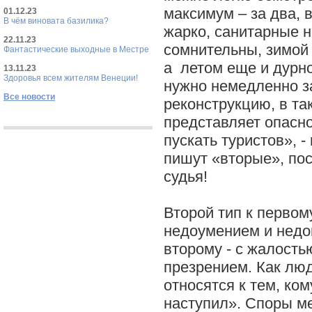
максимум – за два, 
01.12.23
В чём виновата базилика?
жарко, санитарные 
22.11.23
сомнительны, зимой
Фантастические выходные в Местре
а летом еще и дурно
13.11.23
Здоровья всем жителям Венеции!
нужно немедленно з
Все новости
реконструкцию, в та
представляет опасно
пускать туристов», -
пишут «вторые», пос
судья!
Второй тип к первом
недоумением и недо
второму - с жалость
презрением. Как лю
относятся к тем, ком
наступил». Споры м