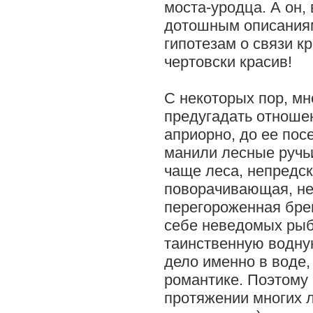
моста-уродца. А он,
дотошным описания
гипотезам о связи к
чертовски красив!
С некоторых пор, мне
предугадать отноше
априорно, до ее пос
манили лесные ручь
чаще леса, непредс
поворачивающая, н
перегороженная бре
себе неведомых рыб
таинственную водну
дело именно в воде,
романтике. Поэтому 
протяжении многих 