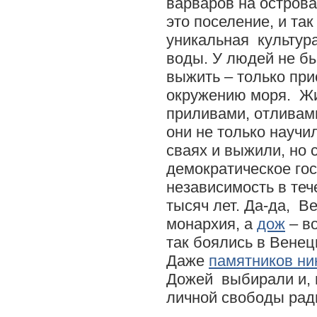
варваров на острова
это поселение, и так
уникальная культур
воды. У людей не б
выжить – только пр
окружению моря. Жи
приливами, отливам
они не только научи
сваях и выжили, но 
демократическое го
независимость в теч
тысяч лет. Да-да, В
монархия, а
дож
– во
так боялись в Венеци
Даже
памятников ни
Дожей выбирали и, 
личной свободы ради