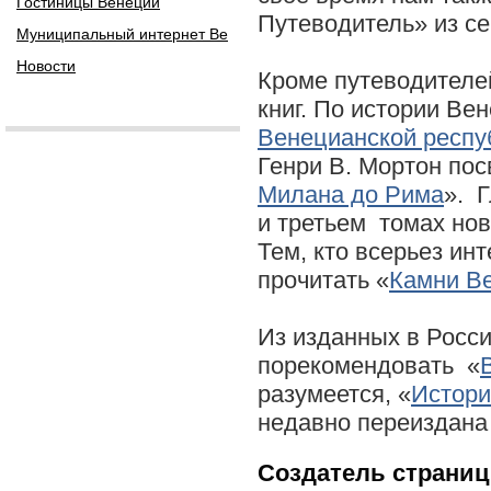
Гостиницы Венеции
Путеводитель» из с
Муниципальный интернет Ве
Новости
Кроме путеводителей
книг. По истории Ве
Венецианской респу
Генри В. Мортон пос
Милана до Рима
». 
и третьем томах но
Тем, кто всерьез ин
прочитать «
Камни В
Из изданных в Росс
порекомендовать «
разумеется, «
Истори
недавно переиздана 
Создатель страниц