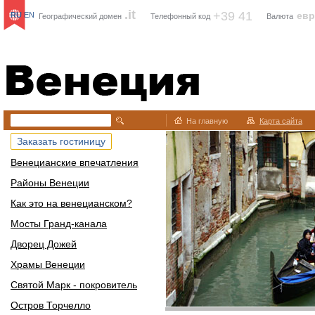
.it
+39 41
ев
RU
EN
Географический домен
Телефонный код
Валюта
Венеция
На главную
Карта сайта
Заказать гостиницу
Венецианские впечатления
Районы Венеции
Как это на венецианском?
Мосты Гранд-канала
Дворец Дожей
Храмы Венеции
Святой Марк - покровитель
Остров Торчелло