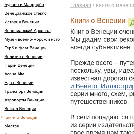
Бурано и Маццорбо
Главная
/ Книги о Венец
Венецианское стекло
Книги о Венеции
Д
История Венеции
Книг о Венеции очен
Венецианский Арсенал
Мы дадим свои реком
Музей военно-морской исто
всегда субъективен.
Герб и флаг Венеции
Великие в Венеции
Прежде всего – путе
Парки Венеции
поскольку, увы, иде
Acqua Alta
известная дорогая 
Еда в Венеции
и Венето. Иллюстри
Транспорт Венеции
серии много, схем, 
Аэропорты Венеции
путешественников.
Вокзал Венеции
В сети попадаются 
Книги о Венеции
из серии издательст
Местре
свое время нам так