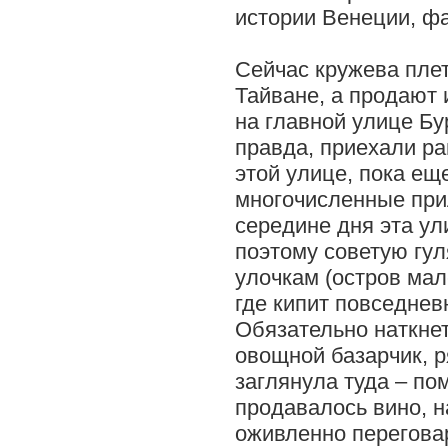
истории Венеции, фа
Сейчас кружева плет
Тайване, а продают 
на главной улице Бур
правда, приехали ра
этой улице, пока е
многочисленные при
середине дня эта ул
поэтому советую гул
улочкам (остров мал
где кипит повседнев
Обязательно наткне
овощной базарчик, 
заглянула туда – п
продавалось вино, н
оживленно перегова