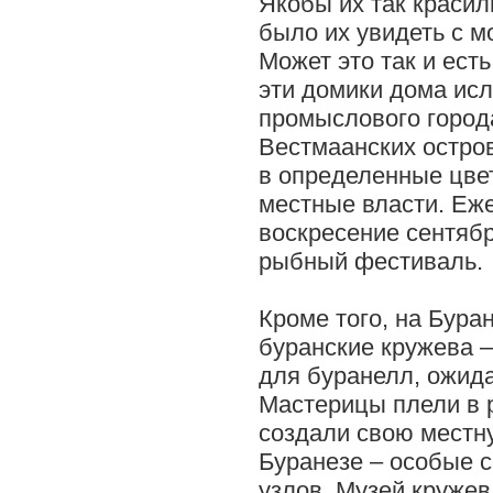
Якобы их так красил
было их увидеть с мо
Может это так и ест
эти домики дома ис
промыслового город
Вестмаанских остров
в определенные цвет
местные власти. Еже
воскресение сентяб
рыбный фестиваль.
Кроме того, на Бура
буранские кружева 
для буранелл, ожид
Мастерицы плели в р
создали свою местн
Буранезе – особые 
узлов. Музей кружев