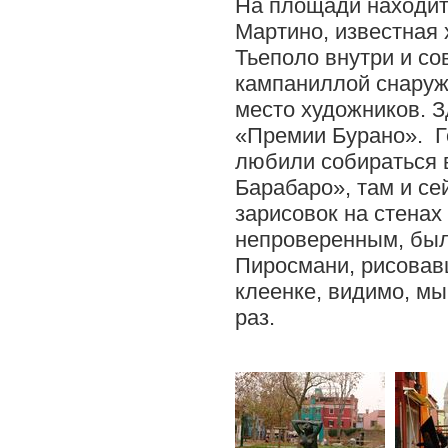
На площади находит
Мартино, известная
Тьеполо внутри и с
кампаниллой снаруж
место художников. З
«Премии Бурано». Г
любили собираться 
Барабаро», там и се
зарисовок на стенах
непроверенным, был
Пиросмани, рисовав
клеенке, видимо, м
раз.