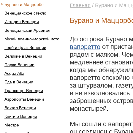
Бурано и Маццорбо
Главная
/ Бурано и Мацц
Венецианское стекло
Бурано и Маццорб
История Венеции
Венецианский Арсенал
До острова Бурано 
Музей военно-морской исто
вапоретто
от пристан
Герб и флаг Венеции
рядом с маяком. Че
Великие в Венеции
медленнее становит
Парки Венеции
когда мы обнаружили
Acqua Alta
вапоретто спокойно 
Еда в Венеции
за штурвалом, газету
Транспорт Венеции
и не взволновались.
Аэропорты Венеции
заброшенных остров
монастырей.
Вокзал Венеции
Книги о Венеции
Мы сошли с вапорет
Местре
он соединен с Бура