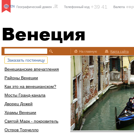
.it
+39 41
ев
RU
EN
Географический домен
Телефонный код
Валюта
Венеция
На главную
Карта сайта
Заказать гостиницу
Венецианские впечатления
Районы Венеции
Как это на венецианском?
Мосты Гранд-канала
Дворец Дожей
Храмы Венеции
Святой Марк - покровитель
Остров Торчелло