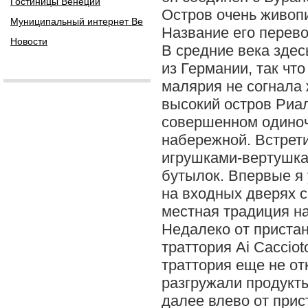
Гостиницы Венеции
Остров очень живоп
Муниципальный интернет Ве
Название его перево
Новости
В средние века здес
из Германии, так что
малярия не согнала
высокий остров Риал
совершенном одиноч
набережной. Встрет
игрушками-вертушка
бутылок. Впервые я 
на входных дверях с
местная традиция н
Недалеко от приста
траттория Ai Cacciot
траттория еще не от
разгружали продукты
далее влево от при