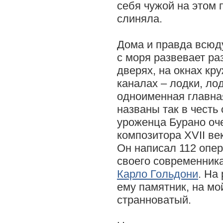
себя чужой на этом 
слиняла.
Дома и правда всюд
с моря развевает ра
дверях, на окнах кр
каналах – лодки, лод
одноименная главна
названы так в честь
уроженца Бурано оч
композитора XVII ве
Он написал 112 опер
своего современник
Карло Гольдони
. На
ему памятник, на мо
странноватый.