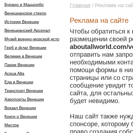
Бурано и Маццорбо
Главная
/ Реклама на са
Венецианское стекло
Реклама на сайте
История Венеции
Чтобы обратиться к 
Венецианский Арсенал
размещении своей р
Музей военно-морской исто
aboutallworld.com/ve
Герб и флаг Венеции
отправить нам запр
Великие в Венеции
необходимыми конт
Парки Венеции
помощи формы в ниж
Acqua Alta
страницы или со ст
Еда в Венеции
сообщение увидит т
Транспорт Венеции
сайта, для остальны
Аэропорты Венеции
будет невидимо.
Вокзал Венеции
Наш сайт также нуж
Книги о Венеции
спонсоре, которому 
Местре
право создания собс