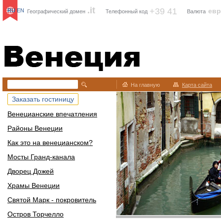
.it
+39 41
ев
RU
EN
Географический домен
Телефонный код
Валюта
Венеция
На главную
Карта сайта
Заказать гостиницу
Венецианские впечатления
Районы Венеции
Как это на венецианском?
Мосты Гранд-канала
Дворец Дожей
Храмы Венеции
Святой Марк - покровитель
Остров Торчелло