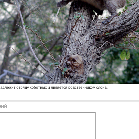
надлежит отряду хоботных и является родственником слона.
рий