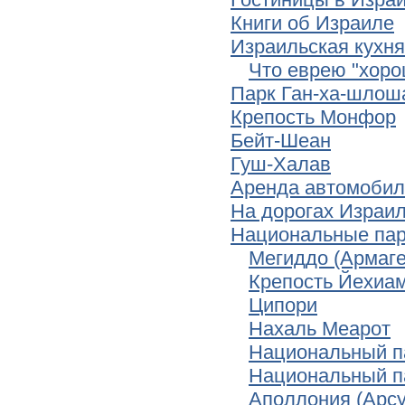
Книги об Израиле
Израильская кухня
Что еврею "хоро
Парк Ган-ха-шлош
Крепость Монфор
Бейт-Шеан
Гуш-Халав
Аренда автомобил
На дорогах Израил
Национальные пар
Мегиддо (Армаг
Крепость Йехиа
Ципори
Нахаль Меарот
Национальный п
Национальный п
Аполлония (Арсу