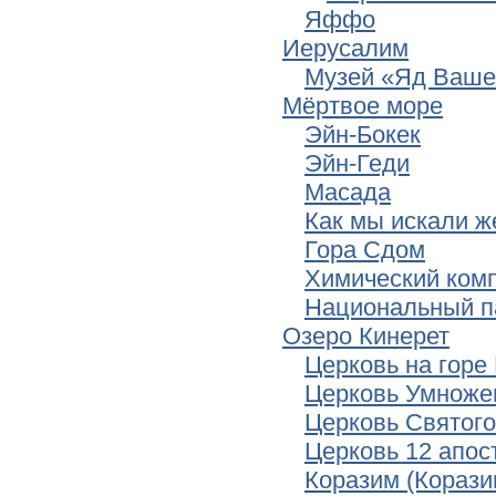
Яффо
Иерусалим
Музей «Яд Ваш
Мёртвое море
Эйн-Бокек
Эйн-Геди
Масада
Как мы искали ж
Гора Сдом
Химический ком
Национальный п
Озеро Кинерет
Церковь на горе
Церковь Умноже
Церковь Святого
Церковь 12 апос
Коразим (Корази