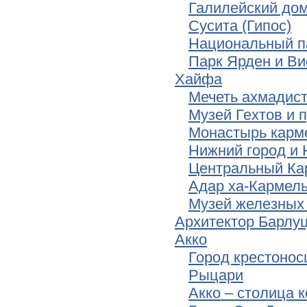
Галилейский до
Сусита (Гипос)
Национальный п
Парк Ярден и В
Хайфа
Мечеть ахмадист
Музей Гехтов и 
Монастырь карме
Нижний город и 
Центральный Кар
Адар ха-Кармел
Музей железных
Архитектор Барлу
Акко
Город крестонос
Рыцари
Акко – столица 