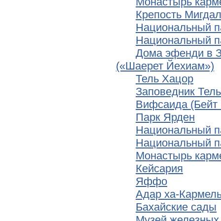
Монастырь карм
Крепость Мигда
Национальный п
Национальный п
Дома эфенди в 
(«Шаерет Йехиам»)
Тель Хацор
Заповедник Тель
Вифсаида (Бейт
Парк Ярден
Национальный п
Национальный п
Монастырь карме
Кейсария
Яффо
Адар ха-Кармель
Бахайские сады
Музей железных