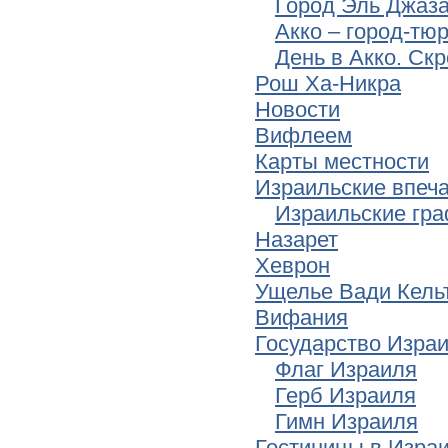
Город Эль Джаз
Акко – город-тю
День в Акко. Ск
Рош Ха-Никра
Новости
Вифлеем
Карты местности
Израильские впеч
Израильские гр
Назарет
Хеврон
Ущелье Вади Кельт
Вифания
Государство Изра
Флаг Израиля
Герб Израиля
Гимн Израиля
Гостиницы в Изра