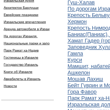
Израильская кухня
Гуш-Халав
Архитектор Барлуцци
По дорогам Изр
Крепость Бельву
Еврейские праздники
Хермон
Израильские впечатления
Крепость Нимрод
Аренда автомобиля в Израи
Баниас(Паниас),
На дорогах Израиля.
Хамат Гадер (го
Национальные парки и запо
Заповедник Хул
Парк Рамат ха-Надив
Гамла
Гостиницы в Израиле
Курси
Государство Израиль
Мамшит, набатей
Ашкелон
Книги об Израиле
Мошав Лахиш
Авиабилеты в Израиль
Бейт Гуврин и 
Новости
Гора Фавор
Парк Рамат ха-
Израэльская до