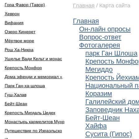
Гора Фавор (Тавор)
Главная
/ Карта сайта
Хеврон
Главная
Вифания
Он-лайн опросы
Озеро Кинерет
Вопрос-ответ
Мёртвое море
Фотогалерея
Рош Ха-Никра
парк Ган Шлоша
Ущелье Вади Кельт и монас
Крепость Монфо
Крепость Монфор
Мегиддо
Крепость Йехиа
Дома эфенди и мемориал «
Национальный п
Парк Ган-ха-шлоша
Коразим
Гуш-Халав
Галилейский до
Бейт-Шеан
Заповедник Нах
Крепость Мигдаль Цедек
Бейт-Шеан
Монастырь кармелитов Мухр
Хайфа
Путешествие по Израэльско
Сусита (Гипос)