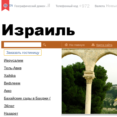
.il
+972
Новы
RU
EN
Географический домен
Телефонный код
Валюта
Израиль
На главную
Карта сайта
Заказать гостиницу
Иерусалим
Тель-Авив
Хайфа
Вифлеем
Акко
Бахайские сады в Бахджи (
Эйлат
Назарет