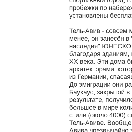
спортивный город, 
пробежки по набереж
установлены беспла
Тель-Авив - совсем 
менее, он занесён в
наследия" ЮНЕСКО.
благодаря зданиям, 
XX века. Эти дома 
архитекторами, кот
из Германии, спасая
До эмиграции они р
Баухаус, закрытой в 
результате, получило
большое в мире коли
стиле (около 4000) 
Тель-Авиве. Вообще 
Авива чрезвычайно э