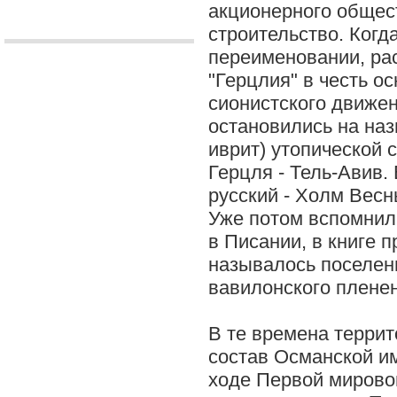
акционерного общес
строительство. Когд
переименовании, ра
"Герцлия" в честь о
сионистского движен
остановились на наз
иврит) утопической с
Герцля - Тель-Авив.
русский - Холм Весн
Уже потом вспомнили
в Писании, в книге п
называлось поселен
вавилонского плене
В те времена терри
состав Османской имп
ходе Первой мирово