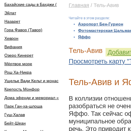
Бахайские сады в Бахджи (
Главная
/ Тель-Авив
Эйлат
Читайте в этом разделе:
Назарет
Аэропорт Бен-Гурион
Гора Фавор (Тавор)
Фотомастерская Цальма
Яффо
Хеврон
Вифания
Тель-Авив
Добавит
Озеро Кинерет
Просмотреть карту "
Мёртвое море
Рош Ха-Никра
Тель-Авив и 
Ущелье Вади Кельт и монас
Крепость Монфор
В коллизии отношени
Дома эфенди и мемориал «
разобраться не очень
Парк Ган-ха-шлоша
Яффо. Так сейчас о
Гуш-Халав
муниципальное обра
Бейт-Шеан
речь. Это приводит 