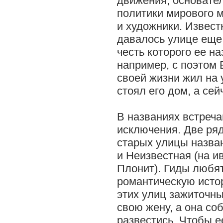
движения, основател
политики мирового м
и художники. Извест
давалось улице еще 
честь которого ее на
например, с поэтом 
своей жизни жил на 
стоял его дом, а се
В названиях встреча
исключения. Две ря
старых улицы назва
и Неизвестная (на и
Плонит). Гиды любят
романтическую исто
этих улиц зажиточн
свою жену, а она со
развестись. Чтобы е