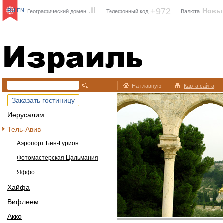
.il
+972
Новы
RU
EN
Географический домен
Телефонный код
Валюта
Израиль
На главную
Карта сайта
Заказать гостиницу
Иерусалим
Тель-Авив
Аэропорт Бен-Гурион
Фотомастерская Цальмания
Яффо
Хайфа
Вифлеем
Акко