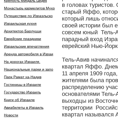
Крепость Мигдаль Цедек
в головах туристов.
Монастырь кармелитов Мухр
старый Яффо, которо
Путешествие по Израэльско
который лишь относ
Израильская кухня
своей истории был 
Архитектор Барлуцци
совсем юный Тель-А
парадный вход Изра
Еврейские праздники
еврейский Нью-Йорк
Израильские впечатления
Аренда автомобиля в Израи
Тель-Авив начинался
На дорогах Израиля.
квартал Яффо. Днем
Национальные парки и запо
11 апреля 1909 года
Парк Рамат ха-Надив
жителями была пров
Гостиницы в Израиле
распределению учас
Государство Израиль
основателями Тель-
выходцы из Восточно
Книги об Израиле
территории Российс
Авиабилеты в Израиль
квартал назывался А
Новости