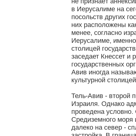
не признаёт аннекси
в Иерусалиме на се
посольств других го
них расположены как
менее, согласно изр
Иерусалиме, именно
столицей государств
заседает Кнессет и
государственных орг
Авив иногда называ
культурной столицей
Тель-Авив - второй 
Израиля. Однако ад
проведена условно.
Средиземного моря и
далеко на север - с
застройка. В границ