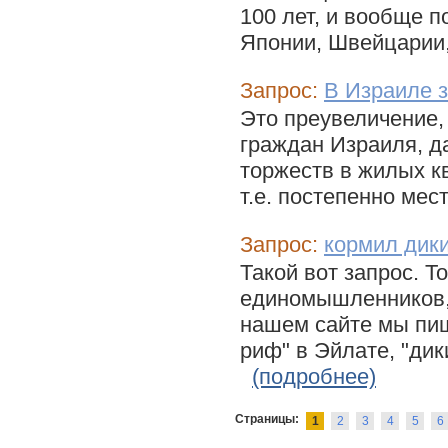
100 лет, и вообще 
Японии, Швейцарии,
Запрос:
В Израиле 
Это преувеличение, 
граждан Израиля, д
торжеств в жилых к
т.е. постепенно мес
Запрос:
кормил дик
Такой вот запрос. Т
единомышленников,
нашем сайте мы пи
риф" в Эйлате, "дик
(подробнее)
Страницы:
1
2
3
4
5
6