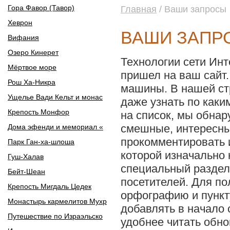
Гора Фавор (Тавор)
Главная
/ Ваши запросы
Хеврон
ВАШИ ЗАПР
Вифания
Озеро Кинерет
Технологии сети Инт
Мёртвое море
пришел на ваш сайт.
Рош Ха-Никра
машины. В нашей стр
Ущелье Вади Кельт и монас
даже узнать по как
Крепость Монфор
на список, мы обнар
смешные, интересные
Дома эфенди и мемориал «
прокомментировать 
Парк Ган-ха-шлоша
которой изначально 
Гуш-Халав
специальный раздел
Бейт-Шеан
посетителей. Для п
Крепость Мигдаль Цедек
орфографию и пункт
Монастырь кармелитов Мухр
добавлять в начало 
Путешествие по Израэльско
удобнее читать обно