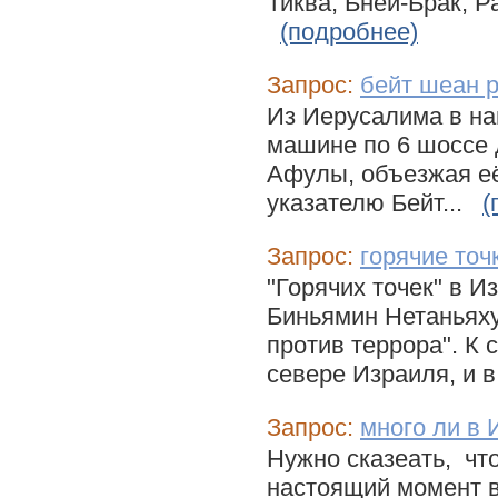
Тиква, Бней-Брак, Р
(подробнее)
Запрос:
бейт шеан р
Из Иерусалима в на
машине по 6 шоссе д
Афулы, объезжая её
указателю Бейт...
(
Запрос:
горячие точ
"Горячих точек" в И
Биньямин Нетаньяху
против террора". К
севере Израиля, и в
Запрос:
много ли в
Нужно сказеать, что
настоящий момент в