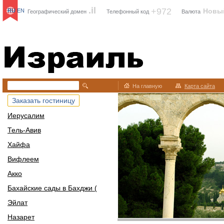
.il
+972
Новы
RU
EN
Географический домен
Телефонный код
Валюта
Израиль
На главную
Карта сайта
Заказать гостиницу
Иерусалим
Тель-Авив
Хайфа
Вифлеем
Акко
Бахайские сады в Бахджи (
Эйлат
Назарет