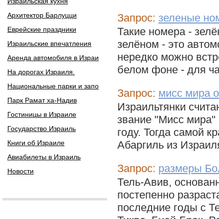
Израильская кухня
Архитектор Барлуцци
Запрос:
зеленые но
Еврейские праздники
Такие номера - зел
зелёном - это авто
Израильские впечатления
нередко можно встр
Аренда автомобиля в Израи
белом фоне - для ча
На дорогах Израиля.
Национальные парки и запо
Запрос:
мисс мира о
Парк Рамат ха-Надив
Израильтянки счита
Гостиницы в Израиле
звание "Мисс мира" 
Государство Израиль
году. Тогда самой 
Книги об Израиле
Абаргиль из Израил
Авиабилеты в Израиль
Запрос:
размеры Бо
Новости
Тель-Авив, основан
постепенно разраст
последние годы с Т