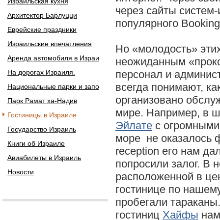
Израильская кухня
через сайты систем-
Архитектор Барлуцци
популярного Booking
Еврейские праздники
Израильские впечатления
Но «молодость» этих
Аренда автомобиля в Израи
неожиданным «проко
На дорогах Израиля.
персонал и админис
всегда понимают, ка
Национальные парки и запо
организовано обслуж
Парк Рамат ха-Надив
мире. Например, в ш
Гостиницы в Израиле
Эйлате
с огромными
Государство Израиль
море не оказалось 
Книги об Израиле
reception его нам да
Авиабилеты в Израиль
попросили залог. В 
Новости
расположенной в це
гостинице по нашем
пробегали тараканы.
гостиниц
Хайфы
нам