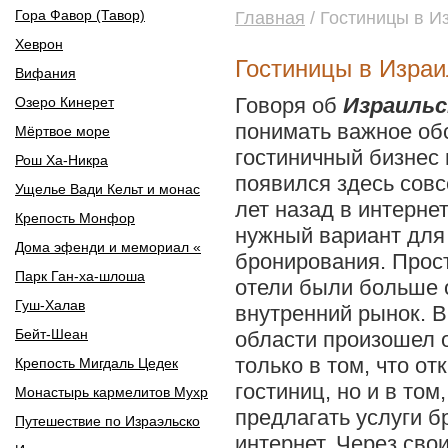
Гора Фавор (Тавор)
Главная
/ Гостиницы в И
Хеврон
Гостиницы в Израи
Вифания
Говоря об
Израильс
Озеро Кинерет
понимать важное об
Мёртвое море
гостиничный бизнес
Рош Ха-Никра
появился здесь сов
Ущелье Вади Кельт и монас
лет назад в интерне
Крепость Монфор
нужный вариант для
Дома эфенди и мемориал «
бронирования. Прост
Парк Ган-ха-шлоша
отели были больше 
Гуш-Халав
внутренний рынок. В
Бейт-Шеан
области произошел о
только в том, что о
Крепость Мигдаль Цедек
гостиниц, но и в том
Монастырь кармелитов Мухр
предлагать услуги б
Путешествие по Израэльско
интернет. Через сво