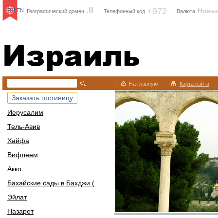
.il
+972
Новы
RU
EN
Географический домен
Телефонный код
Валюта
Израиль
На главную
Карта сайта
Заказать гостиницу
Иерусалим
Тель-Авив
Хайфа
Вифлеем
Акко
Бахайские сады в Бахджи (
Эйлат
Назарет