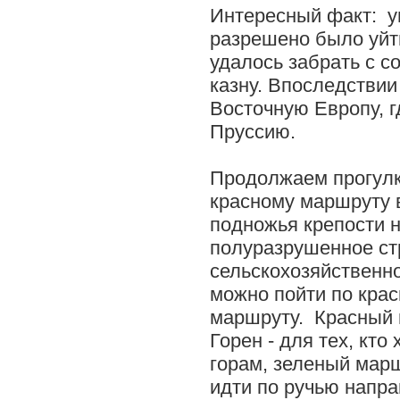
Интересный факт: 
разрешено было уйти
удалось забрать с с
казну. Впоследстви
Восточную Европу, г
Пруссию.
Продолжаем прогулк
красному маршруту в
подножья крепости 
полуразрушенное ст
сельскохозяйствен
можно пойти по кра
маршруту. Красный 
Горен - для тех, кто
горам, зеленый марш
идти по ручью напра