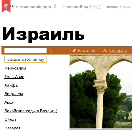
.il
+972
Новы
RU
EN
Географический домен
Телефонный код
Валюта
Израиль
На главную
Карта сайта
Заказать гостиницу
Иерусалим
Тель-Авив
Хайфа
Вифлеем
Акко
Бахайские сады в Бахджи (
Эйлат
Назарет