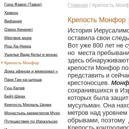
Гора Фавор (Тавор)
Главная
/ Крепость Мон
Хеврон
Крепость Монфор
Вифания
История Иерусалимс
Озеро Кинерет
оставила свои след
Мёртвое море
Вот уже 800 лет не 
Рош Ха-Никра
но места пребыван
Ущелье Вади Кельт и монас
здесь обнаруживают
Крепость Монфор
крепости Монфор по
Дома эфенди и мемориал «
представить и сейча
Парк Ган-ха-шлоша
крестоносцев.
Монф
Гуш-Халав
сохранившихся в Из
Бейт-Шеан
которых была защит
мусульман. Она нах
Крепость Мигдаль Цедек
метров над уровнем 
Монастырь кармелитов Мухр
обрывами, поэтому 
Путешествие по Израэльско
Крепость контролир