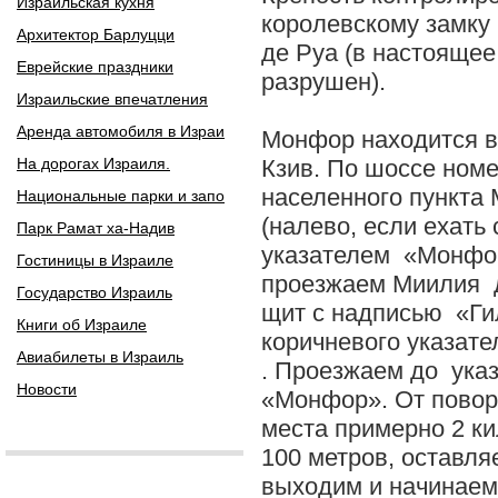
Израильская кухня
королевскому замку
Архитектор Барлуцци
де Руа (в настоящее
Еврейские праздники
разрушен).
Израильские впечатления
Аренда автомобиля в Израи
Монфор находится в
На дорогах Израиля.
Кзив. По шоссе номе
населенного пункта
Национальные парки и запо
(налево, если ехать
Парк Рамат ха-Надив
указателем «Монфор
Гостиницы в Израиле
проезжаем Миилия д
Государство Израиль
щит с надписью «Ги
Книги об Израиле
коричневого указат
Авиабилеты в Израиль
. Проезжаем до указ
Новости
«Монфор». От поворо
места примерно 2 к
100 метров, оставля
выходим и начинаем