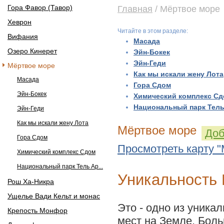
Гора Фавор (Тавор)
Главная
/ Мёртвое море
Хеврон
Читайте в этом разделе:
Вифания
Масада
Озеро Кинерет
Эйн-Бокек
Эйн-Геди
Мёртвое море
Как мы искали жену Лота
Масада
Гора Сдом
Эйн-Бокек
Химический комплекс С
Национальный парк Тель
Эйн-Геди
Как мы искали жену Лота
Мёртвое море
Доб
Гора Сдом
Просмотреть карту 
Химический комплекс Сдом
Национальный парк Тель Ар...
Уникальность 
Рош Ха-Никра
Ущелье Вади Кельт и монас
Это - одно из уника
Крепость Монфор
мест на Земле. Бол