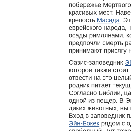
побережье Мертвого
красивых мест. Наве
крепость
Масада
. Э
еврейского народа, 
осады римлянами, к
предпочли смерть ра
принимают присягу 
Оазис-заповедник
Э
которое также стоит
отвести на это цел
родник питает текущ
Согласно Библии, ца
одной из пещер. В Э
диких животных, вы 
Вход в заповедник п
Эйн-Бокек
рядом с о
свободный. Тут тоже