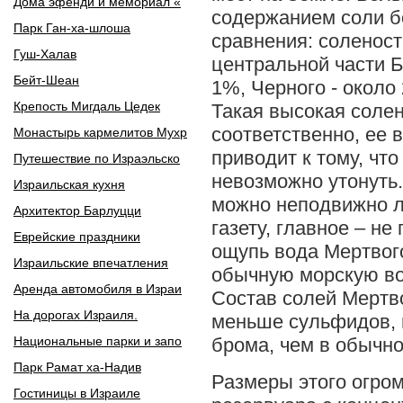
Дома эфенди и мемориал «
содержанием соли б
Парк Ган-ха-шлоша
сравнения: соленост
Гуш-Халав
центральной части Б
Бейт-Шеан
1%, Черного - около
Крепость Мигдаль Цедек
Такая высокая солен
соответственно, ее 
Монастырь кармелитов Мухр
приводит к тому, чт
Путешествие по Израэльско
невозможно утонуть.
Израильская кухня
можно неподвижно л
Архитектор Барлуцци
газету, главное – не
Еврейские праздники
ощупь вода Мертвог
Израильские впечатления
обычную морскую во
Аренда автомобиля в Израи
Состав солей Мертв
На дорогах Израиля.
меньше сульфидов, 
Национальные парки и запо
брома, чем в обычно
Парк Рамат ха-Надив
Размеры этого огро
Гостиницы в Израиле