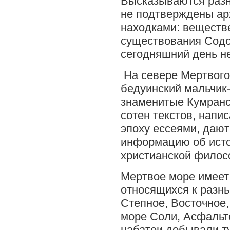
Высказываются разн
не подтверждены ар
находками: веществ
существования Содо
сегодняшний день н
На севере Мертвого 
бедуинский мальчик
знаменитые Кумранс
сотен текстов, напи
эпоху ессеями, даю
информацию об исто
христианской филос
Мертвое море имеет
относящихся к разн
Степное, Восточное,
море Соли, Асфальто
набатеи добывали т