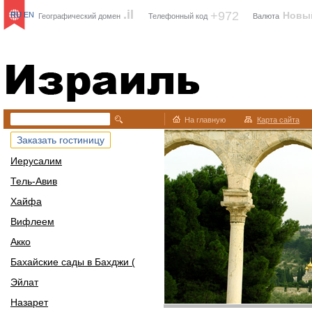
.il
+972
Новы
RU
EN
Географический домен
Телефонный код
Валюта
Израиль
На главную
Карта сайта
Заказать гостиницу
Иерусалим
Тель-Авив
Хайфа
Вифлеем
Акко
Бахайские сады в Бахджи (
Эйлат
Назарет