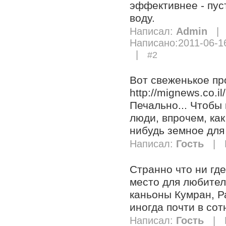
эффективнее - пус
воду.
Написал:
Admin
|
Написано:2011-06-16
|
#2
Вот свеженькое пр
http://mignews.co.
Печально... Чтобы
люди, впрочем, ка
нибудь земное для 
Написал:
Гость
| Н
Странно что ни гд
место для любител
каньоны Кумран, Р
иногда почти в сот
Написал:
Гость
| Н