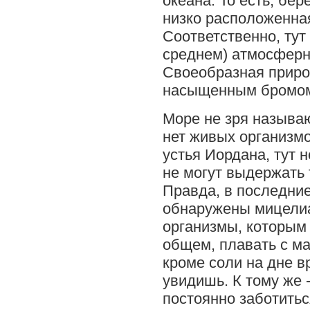
океана. То есть, бер
низко расположенна
Соответственно, тут
среднем) атмосферн
Своеобразная приро
насыщенным бромом
Море не зря называ
нет живых организмо
устья Иордана, тут н
не могут выдержать 
Правда, в последни
обнаружены мицели
организмы, которым 
общем, плавать с ма
кроме соли на дне в
увидишь. К тому же 
постоянно заботитьс