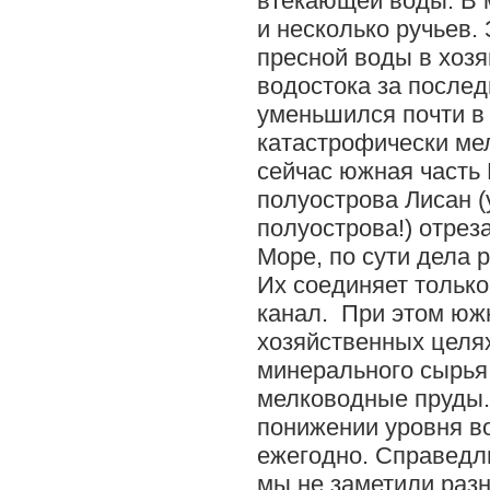
втекающей воды. В 
и несколько ручьев.
пресной воды в хоз
водостока за послед
уменьшился почти в 
катастрофически мел
сейчас южная часть
полуострова Лисан 
полуострова!) отрез
Море, по сути дела 
Их соединяет тольк
канал. При этом юж
хозяйственных целя
минерального сырья
мелководные пруды.
понижении уровня в
ежегодно. Справедли
мы не заметили разн