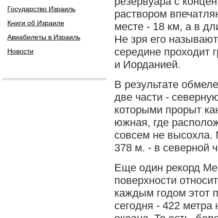
резервуара с конце
Государство Израиль
раствором впечатля
Книги об Израиле
месте - 18 км, а в д
Авиабилеты в Израиль
Не зря его называют
середине проходит 
Новости
и Иорданией.
В результате обмеле
две части - северну
которыми прорыт ка
южная, где располо
совсем не высохла.
378 м. - в северной ч
Еще один рекорд Мер
поверхности относит
каждым годом этот п
сегодня - 422 метра