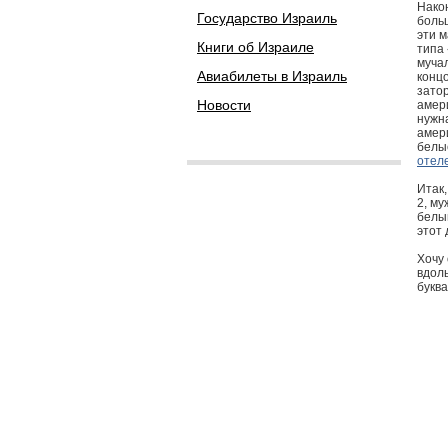
Нако
Государство Израиль
больш
эти 
Книги об Израиле
типа
мучал
Авиабилеты в Израиль
концо
зато
Новости
амер
нужн
амери
белые
отел
Итак,
2, му
белым
этот 
Хочу 
вдол
буква