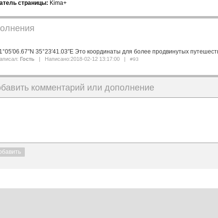
атель страницы:
Kima+
олнения
1°05′06.67″N 35°23′41.03″E Это координаты для более продвинутых путешест
аписал:
Гость
| Написано:2018-02-12 13:17:00 |
#93
обавить комментарий или дополнение
обавить