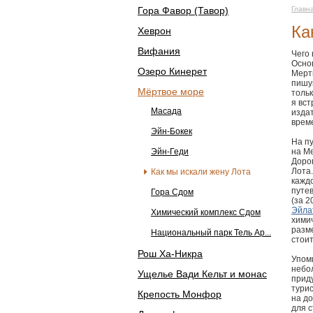
Гора Фавор (Тавор)
Главн
Ка
Хеврон
Вифания
Чего 
Осно
Озеро Кинерет
Мертв
пишу
Мёртвое море
тольк
я вст
Масада
издат
врем
Эйн-Бокек
На п
Эйн-Геди
на М
Доро
Лота
Как мы искали жену Лота
каждо
путев
Гора Сдом
(за 2
Эйла
Химический комплекс Сдом
хими
разме
Национальный парк Тель Ар...
стои
Рош Ха-Никра
Упом
небо
Ущелье Вади Кельт и монас
прид
тури
Крепость Монфор
на до
для 