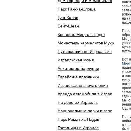
Дома эфенди и мемориал «
повед
завис
Парк Ган-ха-шлоша
зеле
(сло
Гуш-Халав
на к
наход
Бейт-Шеан
Посет
Крепость Мигдаль Цедек
обра
Мы д
Монастырь кармелитов Мухр
урове
бурн
Путешествие по Израэльско
пуст
Вот и
Израильская кухня
Мерт
надп
Архитектор Барлуцци
уперл
и пош
Еврейские праздники
мину
накло
Израильские впечатления
прочл
земле
Аренда автомобиля в Израи
сдвин
Мы с
На дорогах Израиля.
реши
Сдом
Национальные парки и запо
По пу
Парк Рамат ха-Надив
дейст
всего
Гостиницы в Израиле
был 