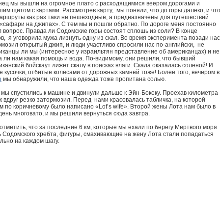
нец мы вышли на огромное плато с расходящимися веером дорогами и
им щитом с картами. Рассмотрев карту, мы поняли, что до горы далеко, и чт
маршруты как раз таки не пешеходные, а предназначены для путешествий
 «сафари на джипах». С тем мы и пошли обратно. По дороге меня постоянно
 вопрос. Правда ли Содомские горы состоят сплошь из соли? В конце
в, я уговорила мужа лизнуть одну из скал. Во время эксперимента позади нас
рмозил открытый джип, и люди участливо спросили нас по-английски, не
иканцы ли мы (интересное у израильтян представление об американцах) и не
а ли нам какая помощь и вода. По-видимому, они решили, что бывший
канский бойскаут лижет скалу в поисках влаги. Скала оказалась соленой! И
 кусочки, отбитые колесами от дорожных камней тоже! Более того, вечером в
е
мы обнаружили, что наша одежда тоже пропитана солью.
 мы спустились к машине и двинули дальше к Эйн-Бокеку. Проехав километра
ж вдруг резко затормозил. Перед нами красовалась табличка, на которой
 по коричневому было написано «Lot’s wife». Второй жены Лота нам было в
день многовато, и мы решили вернуться сюда завтра.
отметить, что за последние 6 км, которые мы ехали по берегу Мертвого моря
ь Содомского хребта, фигуры, смахивающие на жену Лота стали попадаться
льно на каждом шагу.