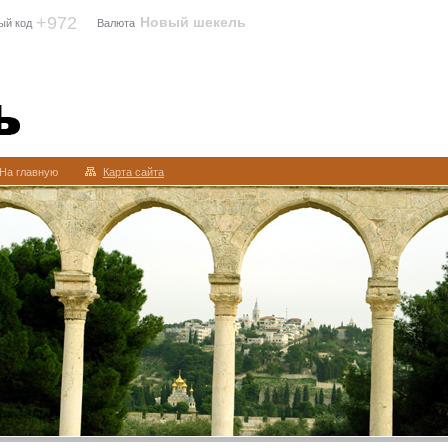
+972
Новый шекель
ый код
Валюта
На главную
Карта сайта