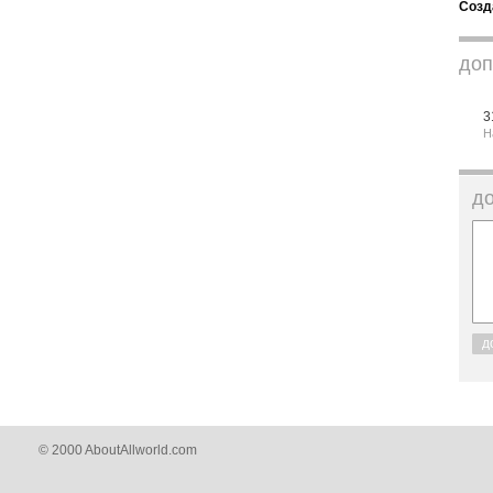
Созд
доп
3
Н
д
д
© 2000 AboutAllworld.com