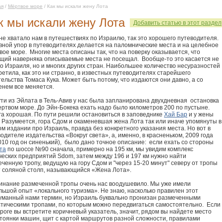
ая
/
Мёртвое море
/ Как мы искали жену Лота
к мы искали жену Лота
Добавить статью в этот раздел
не хватало нам в путешествиях по Израилю, так это хорошего путеводителя.
вной упор в путеводителях делается на паломнические места и на целебное
ое море. Многие места описаны так, что на поверку оказывается, что
щий наверняка описываемые места не посещал. Вообще-то это касается не
о Израиля, но и многих других стран. Наибольшее количество несуразностей
ретила, как это ни странно, в известных путеводителях старейшего
ельства Томаса Кука. Может быть потому, что издаются они давно, а со
енем все меняется.
ути из Эйлата в Тель-Авив у нас была запланирована двухдневная остановка
ертвом море. До Эйн-Бокека ехать надо было километров 200 по пустыне.
га хорошая. По пути решили остановиться в заповеднике
Хай Бар
и у жены
. Разумеется, гора Сдом и окаменевшая жена Лота так или иначе упомянуты в
м издании про Израиль, правда без конкретного указания места. Но вот в
одителе издательства «Вокруг света», а, именно, в красненьком, 2009 года
010 год он синенький), было дано точное описание: если ехать со стороны
та
по шоссе №90 сначала, примерно на 195 км, мы увидим комплекс
ческих предприятий Sdom, затем между 196 и 197 км нужно найти
ченную тропу, ведущую на гору Сдом и "через 15-20 минут" северу от тропы
т соляной столп, называющийся «Жена Лота».
инание размеченной тропы очень нас воодушевило. Мы уже имели
льшой опыт «локального туризма». Не знаю, насколько правилен этот
уманный нами термин, но Израиль буквально пронизан размеченными
стическими тропами, по которым можно передвигаться самостоятельно. Если
роге вы встретите коричневый указатель, значит, рядом вы найдете место
стоянки машин, щит с картой маршрутов разной сложности, правилами