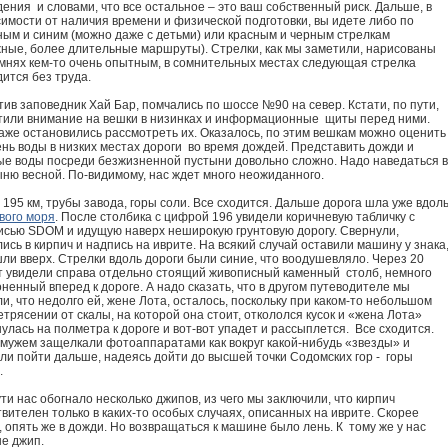
ения и словами, что все остальное – это ваш собственный риск. Дальше, в
имости от наличия времени и физической подготовки, вы идете либо по
ным и синим (можно даже с детьми) или красным и черным стрелкам
жные, более длительные маршруты). Стрелки, как мы заметили, нарисованы
амнях кем-то очень опытным, в сомнительных местах следующая стрелка
ится без труда.
ив заповедник Хай Бар, помчались по шоссе №90 на север. Кстати, по пути,
тили внимание на вешки в низинках и информационные щиты перед ними.
аже остановились рассмотреть их. Оказалось, по этим вешкам можно оценить
нь воды в низких местах дороги во время дождей. Представить дожди и
ые воды посреди безжизненной пустыни довольно сложно. Надо наведаться в
ыню весной. По-видимому, нас ждет много неожиданного.
 195 км, трубы завода, горы соли. Все сходится. Дальше дорога шла уже вдол
вого моря
. После столбика с цифрой 196 увидели коричневую табличку с
исью SDOM и идущую наверх неширокую грунтовую дорогу. Свернули,
ись в кирпич и надпись на иврите. На всякий случай оставили машину у знака
ли вверх. Стрелки вдоль дороги были синие, что воодушевляло. Через 20
т увидели справа отдельно стоящий живописный каменный столб, немного
ненный вперед к дороге. А надо сказать, что в другом путеводителе мы
и, что недолго ей, жене Лота, осталось, поскольку при каком-то небольшом
трясении от скалы, на которой она стоит, откололся кусок и «жена Лота»
улась на полметра к дороге и вот-вот упадет и рассыплется. Все сходится.
 мужем защелкали фотоаппаратами как вокруг какой-нибудь «звезды» и
ли пойти дальше, надеясь дойти до высшей точки Содомских гор - горы
.
ти нас обогнало несколько джипов, из чего мы заключили, что кирпич
вителен только в каких-то особых случаях, описанных на иврите. Скорее
, опять же в дожди. Но возвращаться к машине было лень. К тому же у нас
не джип.