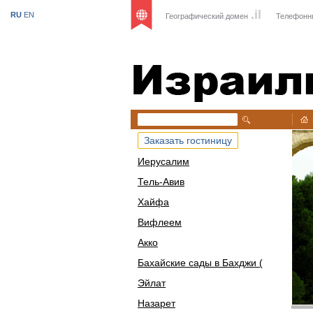
.il
RU
EN
Географический домен
Телефонн
Израиль
Заказать гостиницу
Иерусалим
Тель-Авив
Хайфа
Вифлеем
Акко
Бахайские сады в Бахджи (
Эйлат
Назарет