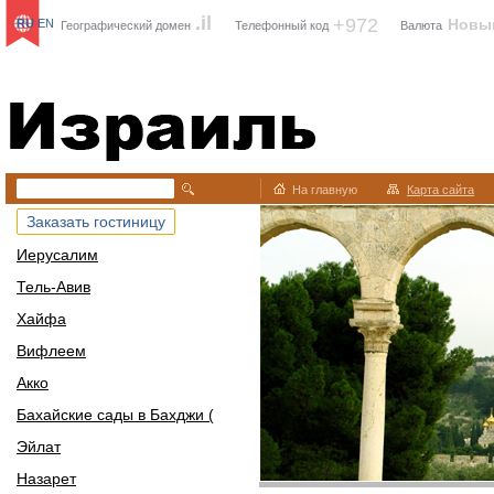
.il
+972
Новы
RU
EN
Географический домен
Телефонный код
Валюта
Израиль
На главную
Карта сайта
Заказать гостиницу
Иерусалим
Тель-Авив
Хайфа
Вифлеем
Акко
Бахайские сады в Бахджи (
Эйлат
Назарет