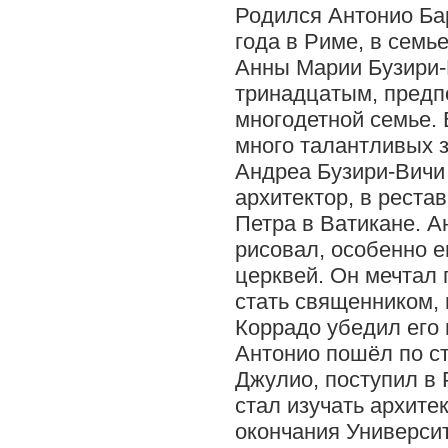
Родился Антонио Ба
года в Риме, в семь
Анны Марии Бузири-
тринадцатым, предп
многодетной семье.
много талантливых з
Андреа Бузири-Вичи 
архитектор, в реста
Петра в Ватикане. А
рисовал, особенно е
церквей. Он мечтал
стать священником, 
Коррадо убедил его
Антонио пошёл по с
Джулио, поступил в 
стал изучать архитек
окончания Универси