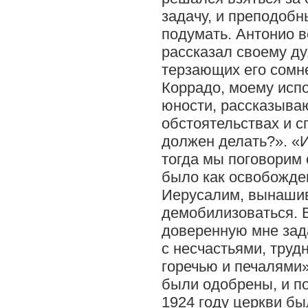
задачу, и преподобн
подумать. Антонио в
рассказал своему ду
терзающих его сомне
Коррадо, моему исп
юности, рассказыва
обстоятельствах и с
должен делать?». «И
тогда мы поговорим 
было как освобожде
Иерусалим, вынашив
демобилизоваться. 
доверенную мне зад
с несчастьями, труд
горечью и печалями»
были одобрены, и по
1924 году церкви бы