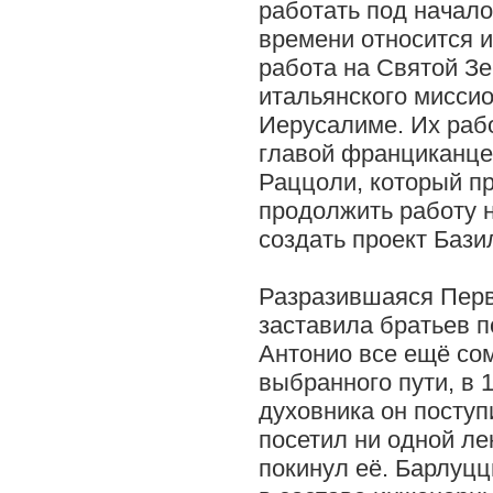
работать под начало
времени относится и
работа на Святой Зе
итальянского мисси
Иерусалиме. Их раб
главой франциканце
Раццоли, который п
продолжить работу 
создать проект Бази
Разразившаяся Перв
заставила братьев п
Антонио все ещё со
выбранного пути, в 1
духовника он поступ
посетил ни одной ле
покинул её. Барлуцц