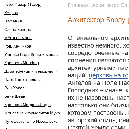
Гора Фавор (Тавор)
Главная
/ Архитектор Ба
Хеврон
Архитектор Барлу
Вифания
Озеро Кинерет
О гениальном архит
Мёртвое море
известно немного, хо
Рош Ха-Никра
сосредоточенные на
Ущелье Вади Кельт и монас
сомнения являются
Крепость Монфор
архитектурными пам
Дома эфенди и мемориал «
наций,
церковь на г
Парк Ган-ха-шлоша
Ангелов на Поле Па
Гуш-Халав
Господних – иначе, 
Бейт-Шеан
их не назовёшь, нас
настолько они близки
Крепость Мигдаль Цедек
котором построены. 
Монастырь кармелитов Мухр
авторский стиль, он
Путешествие по Израэльско
Святой Земле сами. 