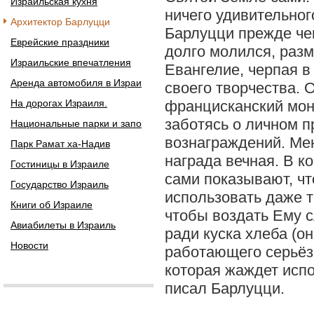
Израильская кухня
ничего удивительног
Архитектор Барлуцци
Барлуцци прежде че
Еврейские праздники
долго молился, раз
Израильские впечатления
Евангелие, черпая в
Аренда автомобиля в Израи
своего творчества. 
На дорогах Израиля.
францисканский мона
заботясь о личном п
Национальные парки и запо
вознаграждений. Ме
Парк Рамат ха-Надив
награда вечная. В к
Гостиницы в Израиле
сами показывают, чт
Государство Израиль
использовать даже та
Книги об Израиле
чтобы воздать Ему 
Авиабилеты в Израиль
ради куска хлеба (он
Новости
работающего серьёзн
которая жаждет исп
писал Барлуцци.