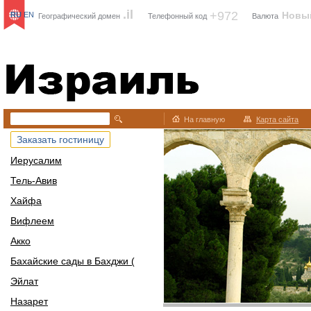
.il
+972
Новы
RU
EN
Географический домен
Телефонный код
Валюта
Израиль
На главную
Карта сайта
Заказать гостиницу
Иерусалим
Тель-Авив
Хайфа
Вифлеем
Акко
Бахайские сады в Бахджи (
Эйлат
Назарет