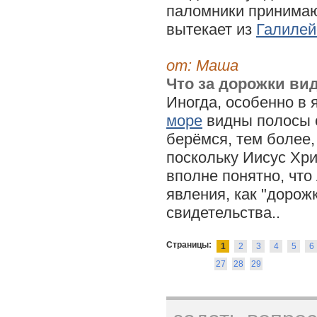
паломники принимают
вытекает из
Галилей
от: Маша
Что за дорожки ви
Иногда, особенно в 
море
видны полосы с
берёмся, тем более,
поскольку Иисус Хри
вполне понятно, чт
явления, как "дорож
свидетельства..
Страницы:
1
2
3
4
5
6
27
28
29