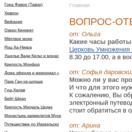
Гора Фавор (Тавор)
Главная
Хеврон
ВОПРОС-ОТ
Вифания
Озеро Кинерет
от: Ольга
Мёртвое море
Какие часы работы
Рош Ха-Никра
Церковь Умножения 
Ущелье Вади Кельт и монас
8.30 до 17.00, а в во
Крепость Монфор
от: Софья даровс
Дома эфенди и мемориал «
Можно ли у вас пр
Парк Ган-ха-шлоша
И что для этого ну
Гуш-Халав
К сожалению, Вы обр
Бейт-Шеан
электронный путево
Крепость Мигдаль Цедек
стоит обратиться в о
Монастырь кармелитов Мухр
Путешествие по Израэльско
от: Арина