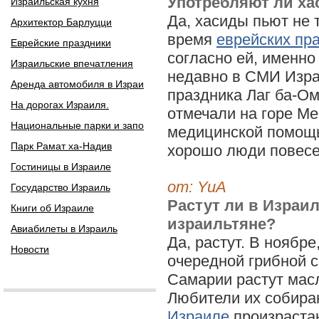
Употребляют ли ха
Израильская кухня
Да, хасиды пьют не 
Архитектор Барлуцци
время
еврейских пр
Еврейские праздники
согласно ей, именно
Израильские впечатления
недавно в СМИ Изра
Аренда автомобиля в Израи
праздника Лаг ба-О
На дорогах Израиля.
отмечали на горе Ме
Национальные парки и запо
медицинской помощь
Парк Рамат ха-Надив
хорошо люди повесе
Гостиницы в Израиле
от: YuA
Государство Израиль
Растут ли в Израил
Книги об Израиле
израильтяне?
Авиабилеты в Израиль
Да, растут. В ноябр
Новости
очередной грибной с
Самарии растут масл
Любители их собираю
Израиле
произрастаю