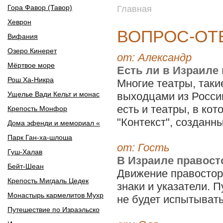
Гора Фавор (Тавор)
Главная
Хеврон
ВОПРОС-ОТ
Вифания
Озеро Кинерет
от: Александр
Мёртвое море
Есть ли в Израиле
Рош Ха-Никра
Многие театры, таки
Ущелье Вади Кельт и монас
выходцами из России
есть и театры, в ко
Крепость Монфор
"Контекст", созданны
Дома эфенди и мемориал «
Парк Ган-ха-шлоша
от: Гость
Гуш-Халав
В Израиле правост
Бейт-Шеан
Движение правостор
Крепость Мигдаль Цедек
знаки и указатели. 
Монастырь кармелитов Мухр
не будет испытыват
Путешествие по Израэльско