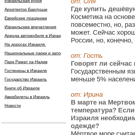
от: Оля
Израильская кухня
Где купить дешёву
Архитектор Барлуцци
Косметика на основе
Еврейские праздники
повсеместно, но, ра
Израильские впечатления
может. Сейчас хорош
Аренда автомобиля в Израи
России, но, конечно
На дорогах Израиля.
Национальные парки и запо
от: Гость
Парк Рамат ха-Надив
Говорят ли сейчас
Государственным яз
Гостиницы в Израиле
меньше 5% населен
Государство Израиль
Книги об Израиле
от: Ирина
Авиабилеты в Израиль
В марте на Мертво
Новости
температура? Если 
Израиля необходимо
одежде?
Мёртвое море счита