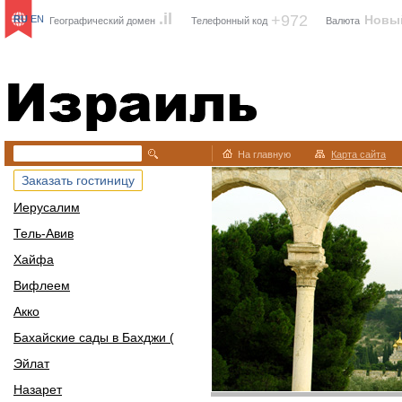
.il
+972
Новы
RU
EN
Географический домен
Телефонный код
Валюта
Израиль
На главную
Карта сайта
Заказать гостиницу
Иерусалим
Тель-Авив
Хайфа
Вифлеем
Акко
Бахайские сады в Бахджи (
Эйлат
Назарет