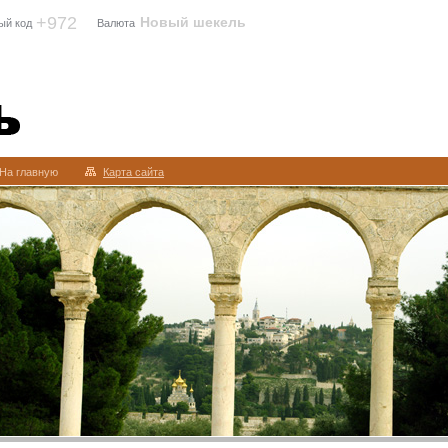
+972
Новый шекель
ый код
Валюта
На главную
Карта сайта