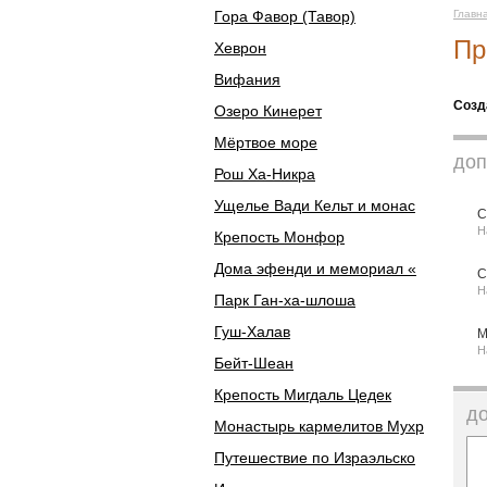
Гора Фавор (Тавор)
Главн
Пр
Хеврон
Вифания
Созд
Озеро Кинерет
Мёртвое море
доп
Рош Ха-Никра
Ущелье Вади Кельт и монас
С
Н
Крепость Монфор
Дома эфенди и мемориал «
С
Н
Парк Ган-ха-шлоша
Гуш-Халав
М
Н
Бейт-Шеан
Крепость Мигдаль Цедек
д
Монастырь кармелитов Мухр
Путешествие по Израэльско