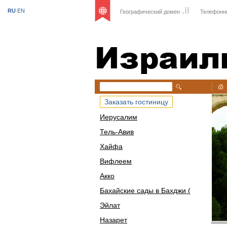
.il
RU
EN
Географический домен
Телефонн
Израиль
Заказать гостиницу
Иерусалим
Тель-Авив
Хайфа
Вифлеем
Акко
Бахайские сады в Бахджи (
Эйлат
Назарет