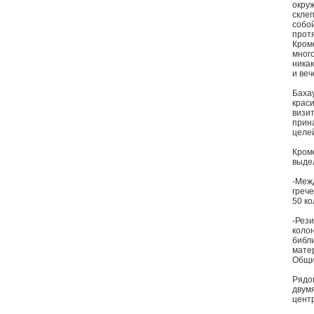
окру
скле
собо
протя
Кром
мног
ника
и веч
Баха
краси
визи
прина
целе
Кром
выде
-Меж
греч
50 к
-Рез
коло
библ
мате
Общи
Рядо
двум
цент