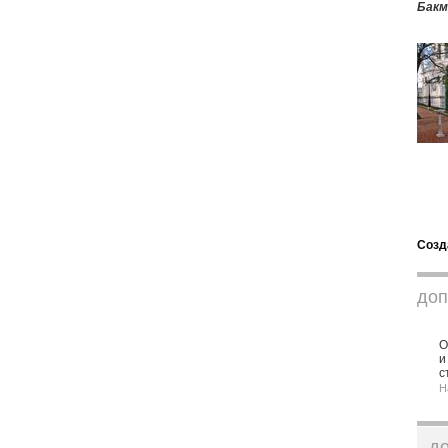
Бакм
Созд
доп
О
и
с
Н
д