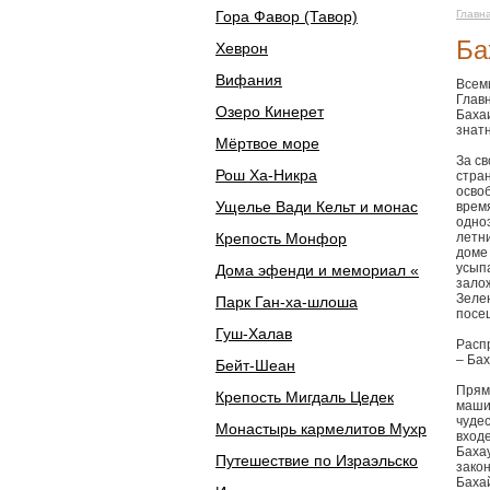
Гора Фавор (Тавор)
Главн
Ба
Хеврон
Вифания
Всем
Глав
Озеро Кинерет
Бахаи
знат
Мёртвое море
За св
Рош Ха-Никра
стран
освоб
Ущелье Вади Кельт и монас
врем
одно
Крепость Монфор
летни
доме 
усып
Дома эфенди и мемориал «
залож
Зеле
Парк Ган-ха-шлоша
посещ
Гуш-Халав
Расп
– Бах
Бейт-Шеан
Прям
Крепость Мигдаль Цедек
маши
чуде
Монастырь кармелитов Мухр
входе
Бахау
Путешествие по Израэльско
зако
Баха