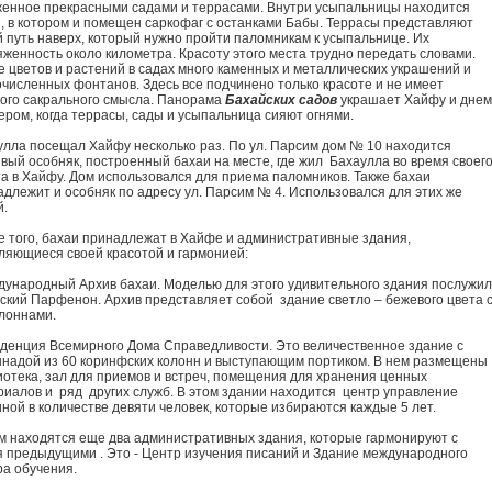
женное прекрасными садами и террасами. Внутри усыпальницы находится
п, в котором и помещен саркофаг с останками Бабы. Террасы представляют
й путь наверх, который нужно пройти паломникам к усыпальнице. Их
женность около километра. Красоту этого места трудно передать словами.
е цветов и растений в садах много каменных и металлических украшений и
очисленных фонтанов. Здесь все подчинено только красоте и не имеет
кого сакрального смысла. Панорама
Бахайских садов
украшает Хайфу и днем
ером, когда террасы, сады и усыпальница сияют огнями.
улла посещал Хайфу несколько раз. По ул. Парсим дом № 10 находится
вый особняк, построенный бахаи на месте, где жил Бахаулла во время своег
та в Хайфу. Дом использовался для приема паломников. Также бахаи
длежит и особняк по адресу ул. Парсим № 4. Использовался для этих же
й.
е того, бахаи принадлежат в Хайфе и административные здания,
ляющиеся своей красотой и гармонией:
дународный Архив бахаи. Моделью для этого удивительного здания послужил
еский Парфенон. Архив представляет собой здание светло – бежевого цвета 
олоннами.
иденция Всемирного Дома Справедливости. Это величественное здание с
ннадой из 60 коринфских колонн и выступающим портиком. В нем размещены
иотека, зал для приемов и встреч, помещения для хранения ценных
риалов и ряд других служб. В этом здании находится центр управление
ной в количестве девяти человек, которые избираются каждые 5 лет.
м находятся еще два административных здания, которые гармонируют с
я предыдущими . Это - Центр изучения писаний и Здание международного
ра обучения.