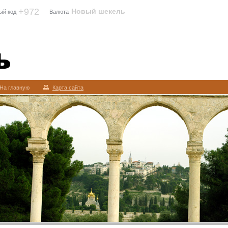
+972
Новый шекель
ый код
Валюта
На главную
Карта сайта