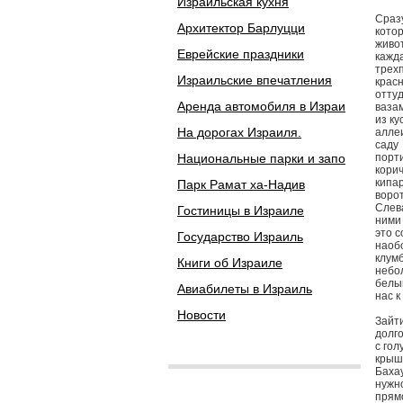
Израильская кухня
Сраз
Архитектор Барлуцци
кото
живо
Еврейские праздники
кажд
трех
Израильские впечатления
крас
отту
Аренда автомобиля в Израи
ваза
из ку
На дорогах Израиля.
алле
саду
Национальные парки и запо
порт
кори
кипа
Парк Рамат ха-Надив
ворот
Слев
Гостиницы в Израиле
ними
это с
Государство Израиль
наоб
клум
Книги об Израиле
небо
белы
Авиабилеты в Израиль
нас к
Новости
Зайти
долго
с го
крыш
Бахау
нужн
прямо