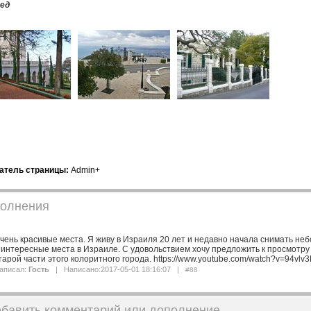
ед
атель страницы:
Admin+
олнения
чень красивые места. Я живу в Израиля 20 лет и недавно начала снимать н
 интересные места в Израиле. С удовольствием хочу предложить к просмотру 
тарой части этого колоритного города. https://www.youtube.com/watch?v=94vlv
аписал:
Гость
| Написано:2017-05-01 18:16:07 |
#88
обавить комментарий или дополнение