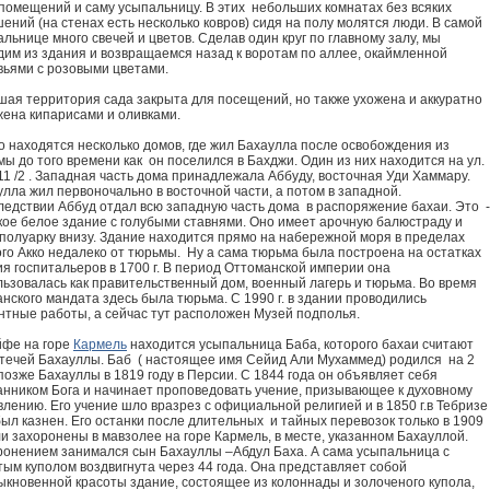
 помещений и саму усыпальницу. В этих небольших комнатах без всяких
ений (на стенах есть несколько ковров) сидя на полу молятся люди. В самой
льнице много свечей и цветов. Сделав один круг по главному залу, мы
дим из здания и возвращаемся назад к воротам по аллее, окаймленной
вьями с розовыми цветами.
шая территория сада закрыта для посещений, но также ухожена и аккуратно
жена кипарисами и оливками.
о находятся несколько домов, где жил Бахаулла после освобождения из
ы до того времени как он поселился в Бахджи. Один из них находится на ул.
11 /2 . Западная часть дома принадлежала Аббуду, восточная Уди Хаммару.
лла жил первоночально в восточной части, а потом в западной.
ледствии Аббуд отдал всю западную часть дома в распоряжение бахаи. Это -
кое белое здание с голубыми ставнями. Оно имеет арочную балюстраду и
 полуарку внизу. Здание находится прямо на набережной моря в пределах
го Акко недалеко от тюрьмы. Ну а сама тюрьма была построена на остатках
я госпитальеров в 1700 г. В период Оттоманской империи она
льзовалась как правительственный дом, военный лагерь и тюрьма. Во время
нского мандата здесь была тюрьма. С 1990 г. в здании проводились
нтные работы, а сейчас тут расположен Музей подполья.
йфе на горе
Кармель
находится усыпальница Баба, которого бахаи считают
течей Бахауллы. Баб ( настоящее имя Сейид Али Мухаммед) родился на 2
позже Бахауллы в 1819 году в Персии. С 1844 года он объявляет себя
анником Бога и начинает проповедовать учение, призывающее к духовному
лению. Его учение шло вразрез с официальной религией и в 1850 г.в Тебризе
ыл казнен. Его останки после длительных и тайных перевозок только в 1909
ли захоронены в мавзолее на горе Кармель, в месте, указанном Бахауллой.
ронением занимался сын Бахауллы –Абдул Баха. А сама усыпальница с
ым куполом воздвигнута через 44 года. Она представляет собой
ыкновенной красоты здание, состоящее из колоннады и золоченого купола,