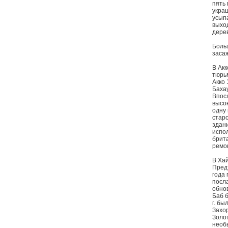
пять
украш
усыпа
выхо
дере
Боль
заса
В Акк
тюрьм
Акко 
Бахау
Впос
высо
одну
старо
здани
испо
брита
ремо
В Ха
Пред
года 
посл
обнов
Баб б
г. бы
Захо
Золот
необ