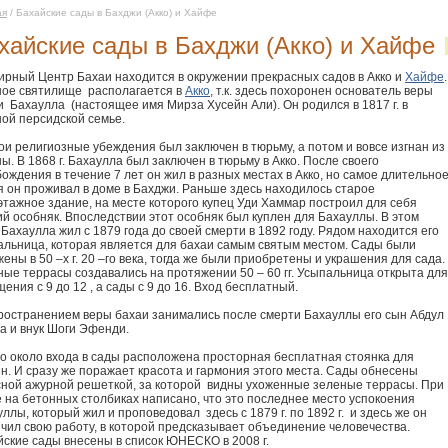
ая
/ Бахайские сады в Бахджи (Акко) и Хайфе
хайские сады в Бахджи (Акко) и Хайфе
ирный Центр Бахаи находится в окружении прекрасных садов в Акко и
Хайфе
.
ное святилище располагается в
Акко
, т.к. здесь похоронен основатель веры
 Бахаулла (настоящее имя Мирза Хусейн Али). Он родился в 1817 г. в
ной персидской семье.
ои религиозные убеждения был заключен в тюрьму, а потом и вовсе изгнан из
ы. В 1868 г. Бахаулла был заключен в тюрьму в Акко. После своего
ождения в течение 7 лет он жил в разных местах в Акко, но самое длительно
я он проживал в доме в Бахджи. Раньше здесь находилось старое
этажное здание, на месте которого купец Уди Хаммар построил для себя
й особняк. Впоследствии этот особняк был куплен для Бахауллы. В этом
Бахаулла жил с 1879 года до своей смерти в 1892 году. Рядом находится его
альница, которая является для бахаи самым святым местом. Сады были
ены в 50 –х г. 20 –го века, тогда же были приобретены и украшения для сада.
ные террасы создавались на протяжении 50 – 60 гг. Усыпальница открыта для
ения с 9 до 12 , а сады с 9 до 16. Вход бесплатный.
ространением веры бахаи занимались после смерти Бахауллы его сын Абдул
а и внук Шоги Эфенди.
о около входа в сады расположена просторная бесплатная стоянка для
н. И сразу же поражает красота и гармония этого места. Сады обнесены
сной ажурной решеткой, за которой видны ухоженные зеленые террасы. При
 на бетонных столбиках написано, что это последнее место успокоения
ллы, который жил и проповедовал здесь с 1879 г. по 1892 г. и здесь же он
нчил свою работу, в которой предсказывает объединение человечества.
йские сады внесены в список ЮНЕСКО в 2008 г.