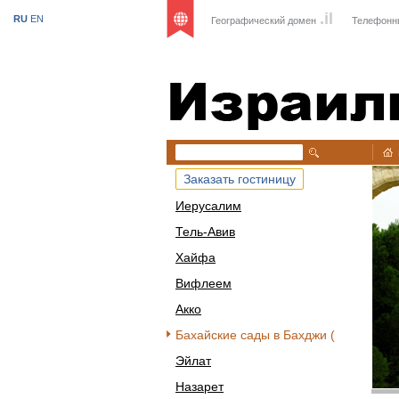
.il
RU
EN
Географический домен
Телефонн
Израиль
Заказать гостиницу
Иерусалим
Тель-Авив
Хайфа
Вифлеем
Акко
Бахайские сады в Бахджи (
Эйлат
Назарет