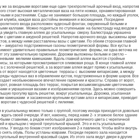
у же за входными воротами еще один трехпролетный арочный вход, напроти
рого стоит высокая металлическая ваза на пяти ножках, орнаментированная
тными и растениями. Сады не занимают большую площадь, но каждый уголок,
ая клумба, каждая ваза достойны внимания и восхищения. Посредине
пролетного входа расположен чудесный фонтан, окруженный белыми и
ными каллами. Можно подняться по ступенькам на балюстраду над входом и
да увидеть главную аллею до усыпальницы сверху. Балюстрада украшена
ми с цветами и ажурной решеткой. Напротив арочного входа высажены арки
стов, а между ними расставлены вазы с цветами. По обеим сторонам главной
и – аккуратно подстриженные газоны геометрической формы. Все кусты в
 имеют удивительно правильные геометрические формы, ни одна веточка не
ит эту замечательную гармонию. Дорожки выложены белыми и светло –
чневыми мелкими камешками. Вдоль главной аллеи высятся стройные
рисы, за которыми просматривается оливковая роща. В конце главной аллеи
а с золоченой решеткой, а за воротами аллея ведет прямо к усыпальнице.
а от ворот находятся цветочные террасы с высокими кипарисами, а между
 ряды чудесных ваз в обрамлении кустов, подстриженных в форме шаров. Все
оздает необыкновенное впечатление гармонии и красоты. Справа от ворот,
орот, ровная площадь без террас, покрытая восьмизвездными цветочными
бами и украшенная вазами и изображениями орлов. Здесь можно совершить
льшую прогулку вдоль решетки, вокруг усыпальницы. Дорожка, усыпанная
ми камешками и засаженная крупными кустами алоэ и кипарисами, приводит
 воротам с чудесной решеткой с лилиями.
 в усыпальницу можно только с группой, поэтому иногда приходится довольн
 ждать своей очереди. И вот, наконец, перед нами 2- х этажное белое здание
лубыми ставнями, а рядом небольшой дом кирпичного цвета с черепичной
ей и крыльцом с черной треугольной крышей. Это и есть усыпальница
ллы. У входа по бокам стоят изображения 2-х павлинов. Чтобы войти внутрь
о снять обувь. Полы устланы коврами. Посреди первого зала находится
угольный внутренний красивый садик. Из этого зала ведут двери в другие