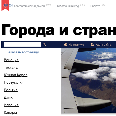
***
***
***
RU
EN
Географический домен
Телефонный код
Валюта
Путешествия
На главную
Карта сайта
Заказать гостиницу
Венеция
Тоскана
Южная Корея
Португалия
Бельгия
Дания
Испания
Канары