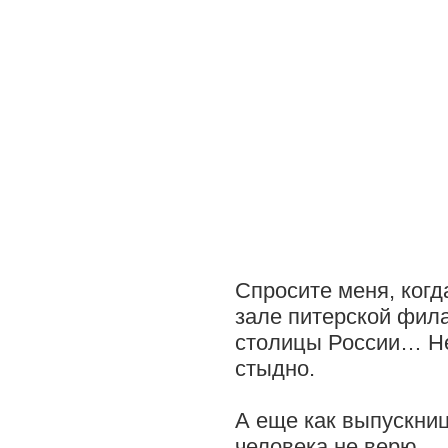
Спросите меня, когд
зале питерской фила
столицы России… Нет
стыдно.
А еще как выпускниц
человека не верю.