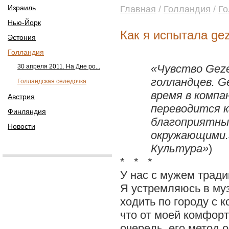
Израиль
Главная
/
Голландия
/
Го
Нью-Йорк
Как я испытала geze
Эстония
Голландия
«Чувство
Geze
30 апреля 2011. На Дне ро...
голландцев.
Ge
Голландская селедочка
время в компа
Австрия
переводится к
Финляндия
благоприятны
Новости
окружающими.»
Культура»
)
* * *
У нас с мужем тради
Я устремляюсь в муз
ходить по городу с 
что от моей комфорт
очередь, его метод 