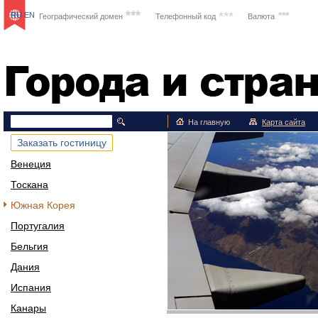
***
***
***
RU
EN
Географический домен
Телефонный код
Валюта
Путешествия
На главную
Карта сайта
Заказать гостиницу
Венеция
Тоскана
Южная Корея
Португалия
Бельгия
Дания
Испания
Канары