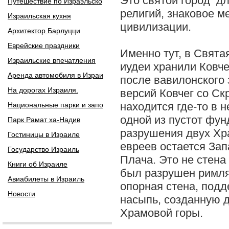
Это святой город д
Путешествие по Израэльско
религий, знаковое м
Израильская кухня
цивилизации.
Архитектор Барлуцци
Еврейские праздники
Именно тут, в Свята
Израильские впечатления
иудеи хранили Ковче
Аренда автомобиля в Израи
после вавилонского 
На дорогах Израиля.
версий Ковчег со Ск
находится где-то в 
Национальные парки и запо
одной из пустот фу
Парк Рамат ха-Надив
разрушения двух Хр
Гостиницы в Израиле
евреев остается Зап
Государство Израиль
Плача. Это не стена
Книги об Израиле
был разрушен римля
Авиабилеты в Израиль
опорная стена, по
Новости
насыпь, созданную 
Храмовой горы.