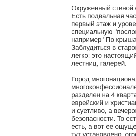
Окруженный стеной 
Есть подвальная час
первый этаж и уров
специальную "посло
например "По крыша
Заблудиться в стар
легко: это настоящи
лестниц, галерей.
Город многонациона
многоконфессионал
разделен на 4 кварт
еврейский и христиа
и суетливо, а вечер
безопасности. То ест
есть, а вот ее ощуще
тут установлено огр