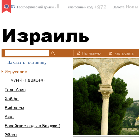
.il
+972
Новы
RU
EN
Географический домен
Телефонный код
Валюта
Израиль
На главную
Карта сайта
Заказать гостиницу
Иерусалим
Музей «Яд Вашем»
Тель-Авив
Хайфа
Вифлеем
Акко
Бахайские сады в Бахджи (
Эйлат