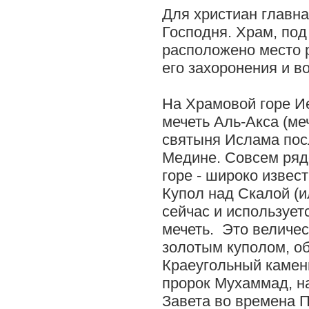
Для христиан главна
Господня. Храм, под
расположено место 
его захоронения и 
На Храмовой горе И
мечеть Аль-Акса (ме
святыня Ислама пос
Медине. Совсем ряд
горе - широко изве
Купол над Скалой (и
сейчас и использует
мечеть. Это величе
золотым куполом, 
Краеугольный камень
пророк Мухаммад, на
Завета во времена П