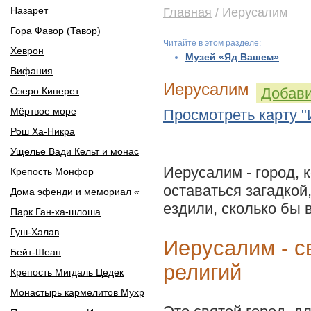
Назарет
Главная
/ Иерусалим
Гора Фавор (Тавор)
Читайте в этом разделе:
Хеврон
Музей «Яд Вашем»
Вифания
Иерусалим
Добави
Озеро Кинерет
Мёртвое море
Просмотреть карту 
Рош Ха-Никра
Ущелье Вади Кельт и монас
Иерусалим - город, 
Крепость Монфор
оставаться загадкой
Дома эфенди и мемориал «
ездили, сколько бы 
Парк Ган-ха-шлоша
Гуш-Халав
Иерусалим - с
Бейт-Шеан
религий
Крепость Мигдаль Цедек
Монастырь кармелитов Мухр