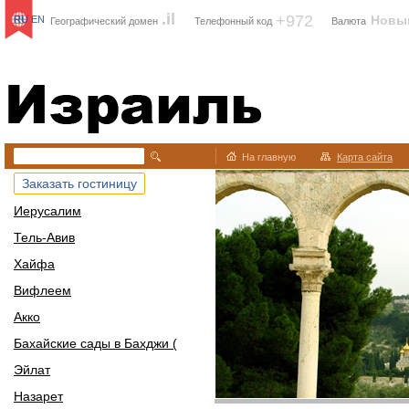
.il
+972
Новы
RU
EN
Географический домен
Телефонный код
Валюта
Израиль
На главную
Карта сайта
Заказать гостиницу
Иерусалим
Тель-Авив
Хайфа
Вифлеем
Акко
Бахайские сады в Бахджи (
Эйлат
Назарет