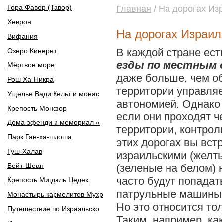
Гора Фавор (Тавор)
Главная
/ На дорогах Из
Хеврон
На дорогах Израил
Вифания
В каждой стране ест
Озеро Кинерет
езды по местным 
Мёртвое море
даже больше, чем о
Рош Ха-Никра
территории управля
Ущелье Вади Кельт и монас
автономией. Однако 
Крепость Монфор
если они проходят ч
Дома эфенди и мемориал «
территории, контро
Парк Ган-ха-шлоша
этих дорогах вы вст
Гуш-Халав
израильскими (желт
Бейт-Шеан
(зеленые на белом) 
часто будут попадат
Крепость Мигдаль Цедек
патрульные машины 
Монастырь кармелитов Мухр
Но это относится то
Путешествие по Израэльско
Таким, например, как