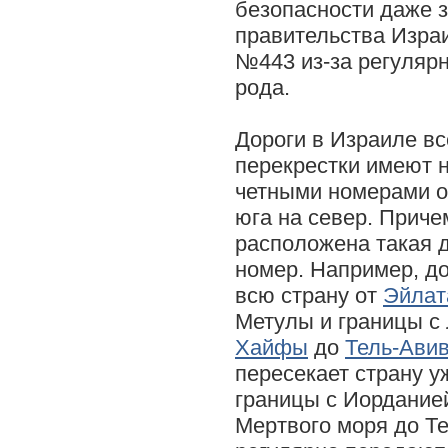
безопасности даже 
правительства Изра
№443 из-за регуляр
рода.
Дороги в Израиле в
перекрестки имеют н
четными номерами о
юга на север. Приче
расположена такая д
номер. Например, до
всю страну от
Эйлат
Метулы и границы с 
Хайфы
до
Тель-Ави
пересекает страну уж
границы с Иордание
Мертвого моря до Те