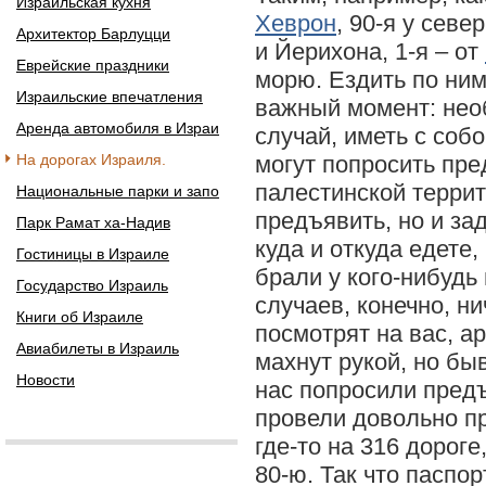
Израильская кухня
Хеврон
, 90-я у севе
Архитектор Барлуцци
и Йерихона, 1-я – от
Еврейские праздники
морю. Ездить по ним
Израильские впечатления
важный момент: нео
Аренда автомобиля в Израи
случай, иметь с собо
На дорогах Израиля.
могут попросить пре
палестинской террит
Национальные парки и запо
предъявить, но и за
Парк Рамат ха-Надив
куда и откуда едете,
Гостиницы в Израиле
брали у кого-нибудь 
Государство Израиль
случаев, конечно, ни
Книги об Израиле
посмотрят на вас, 
Авиабилеты в Израиль
махнут рукой, но быв
Новости
нас попросили предъ
провели довольно п
где-то на 316 дороге
80-ю. Так что паспо