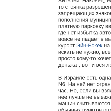
жителей. Наконец, е
то стоянка разрешен
запрещающих знаков
пополнения муници
платную парковку вв
где нет избытка авт
вовсе не падает в в
курорт
Эйн-Бокек
на 
искать не нужно, все
просто кому-то хоче
деньжат, вот и вся л
В Израиле есть одна
N6. На ней нет огран
час. Но, если вы вз
нее лучше не выезжа
машин считываются 
обычных пунктов оп