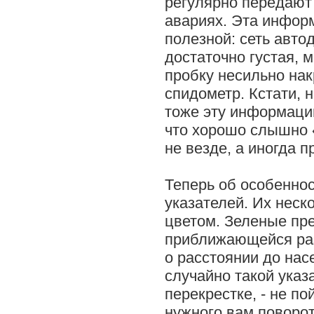
регулярно передают 
авариях. Эта инфор
полезной: сеть авто
достаточно густая, 
пробку несильно нак
спидометр. Кстати, 
тоже эту информаци
что хорошо слышно 
не везде, а иногда п
Теперь об особенно
указателей. Их неск
цветом. Зеленые пр
приближающейся ра
о расстоянии до нас
случайно такой указ
перекрестке, - не п
нужного вам поворот