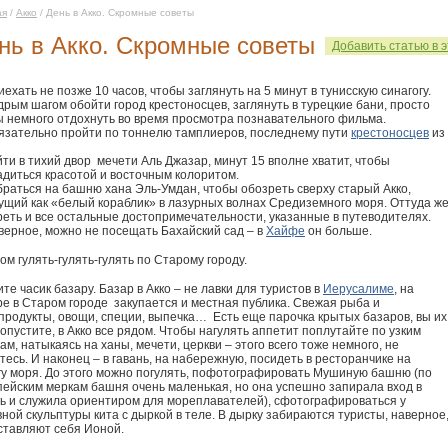
ая
/
Акко
/ День в Акко. Скромные советы
нь в Акко. Скромные советы
Добавить статью в 
иехать не позже 10 часов, чтобы заглянуть на 5 минут в тунисскую синагогу.
дрым шагом обойти город крестоносцев, заглянуть в турецкие бани, просто
ы немного отдохнуть во время просмотра познавательного фильма.
бязательно пройти по тоннелю тамплиеров, последнему пути
крестоносцев
из
йти в тихий двор мечети Аль Джазар, минут 15 вполне хватит, чтобы
адиться красотой и восточным колоритом.
браться на башню хана Эль-Умдан, чтобы обозреть сверху старый Акко,
ущий как «белый кораблик» в лазурных волнах Средиземного моря. Оттуда ж
реть и все остальные достопримечательности, указанные в путеводителях.
верное, можно не посещать Бахайский сад – в
Хайфе
он больше.
ом гулять-гулять-гулять по Старому городу.
те часик базару. Базар в Акко – не лавки для туристов в
Иерусалиме
, на
ре в Старом городе закупается и местная публика. Свежая рыба и
продукты, овощи, специи, выпечка… Есть еще парочка крытых базаров, вы их
опустите, в Акко все рядом. Чтобы нагулять аппетит поплутайте по узким
ам, натыкаясь на ханы, мечети, церкви – этого всего тоже немного, не
тесь. И наконец – в гавань, на набережную, посидеть в ресторанчике на
гу моря. До этого можно погулять, пофотографировать Мушиную башню (по
пейским меркам башня очень маленькая, но она успешно запирала вход в
нь и служила ориентиром для мореплавателей), сфотографироваться у
ной скульптуры кита с дыркой в теле. В дырку забираются туристы, наверное
ставляют себя Ионой.