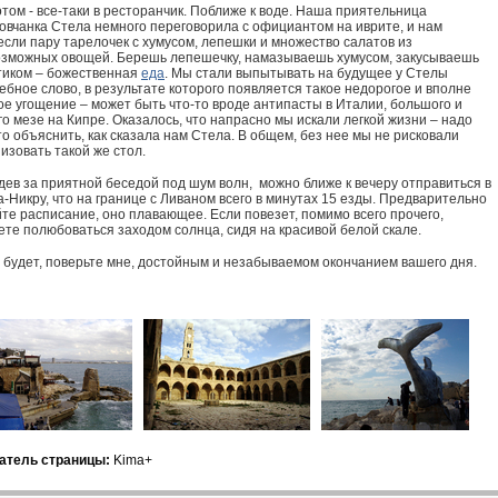
том - все-таки в ресторанчик. Поближе к воде. Наша приятельница
овчанка Стела немного переговорила с официантом на иврите, и нам
сли пару тарелочек с хумусом, лепешки и множество салатов из
озможных овощей. Берешь лепешечку, намазываешь хумусом, закусываешь
тиком – божественная
еда
. Мы стали выпытывать на будущее у Стелы
бное слово, в результате которого появляется такое недорогое и вполне
ое угощение – может быть что-то вроде антипасты в Италии, большого и
о мезе на Кипре. Оказалось, что напрасно мы искали легкой жизни – надо
о объяснить, как сказала нам Стела. В общем, без нее мы не рисковали
изовать такой же стол.
дев за приятной беседой под шум волн, можно ближе к вечеру отправиться в
-Никру, что на границе с Ливаном всего в минутах 15 езды. Предварительно
те расписание, оно плавающее. Если повезет, помимо всего прочего,
ете полюбоваться заходом солнца, сидя на красивой белой скале.
о будет, поверьте мне, достойным и незабываемом окончанием вашего дня.
атель страницы:
Kima+