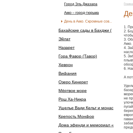
Город Эль Джазара
Главн
Де
Акко – город-тюрьма
День в Акко. Скромные сов...
1. Пр
Бахайские сады в Бахджи (
2. Бо
чтоб
Эйлат
3. О
Акко.
Назарет
4. За
насл
Гора Фавор (Тавор)
5. За
плыв
Хеврон
обоз
6. На
Вифания
А пот
Озеро Кинерет
Удели
база
Мёртвое море
море
не пр
Рош Ха-Никра
улочк
пугай
Ущелье Вади Кельт и монас
бере
евро
Крепость Монфор
гава
забав
Дома эфенди и мемориал «
пред