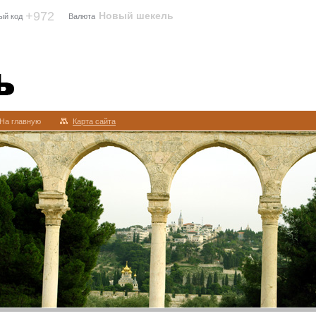
+972
Новый шекель
ый код
Валюта
На главную
Карта сайта