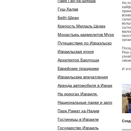
Парк Ган-ха-шлоша
Но по
хайф
Гуш-Халав
прине
всев
Бейт-Шеан
сала
волше
Крепость Мигдаль Цедек
сытн
малог
Монастырь кармелитов Мухр
прост
орган
Путешествие по Израэльско
Поси
Израильская кухня
Рош-а
узнай
Архитектор Барлуцци
смож
Еврейские праздники
И эт
Израильские впечатления
Аренда автомобиля в Израи
На дорогах Израиля.
Национальные парки и запо
Парк Рамат ха-Надив
Гостиницы в Израиле
Созд
Государство Израиль