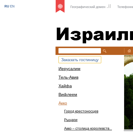
.il
RU
EN
Географический домен
Телефонн
Израиль
Заказать гостиницу
Иерусалим
Тель-Авив
Хайфа
Вифлеем
Акко
Город крестоносцев
Рыцари
Акко – столица королевств...