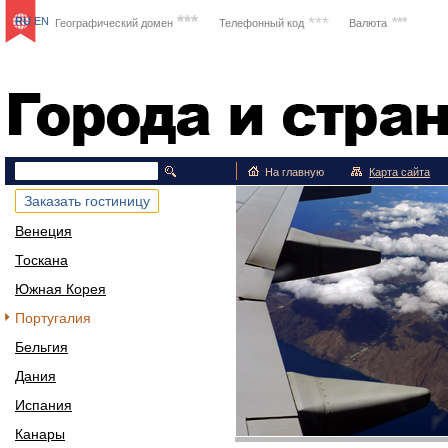
***
***
***
RU
EN
Географический домен
Телефонный код
Валюта
Путешествия
На главную
Карта сайта
Заказать гостиницу
Венеция
Тоскана
Южная Корея
Португалия
Бельгия
Дания
Испания
Канары