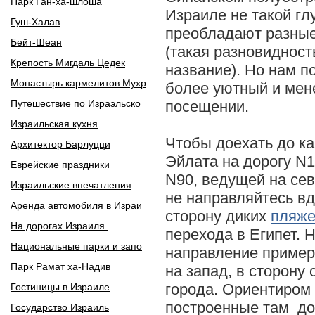
Парк Ган-ха-шлоша
Израиле не такой гл
Гуш-Халав
преобладают разные
Бейт-Шеан
(такая разновидност
Крепость Мигдаль Цедек
название). Но нам по
Монастырь кармелитов Мухр
более уютный и мен
Путешествие по Израэльско
посещении.
Израильская кухня
Чтобы доехать до ка
Архитектор Барлуцци
Эйлата на дорогу N1
Еврейские праздники
N90, ведущей на сев
Израильские впечатления
не направляйтесь вд
Аренда автомобиля в Израи
сторону диких
пляж
На дорогах Израиля.
перехода в Египет. 
Национальные парки и запо
направление пример
Парк Рамат ха-Надив
на запад, в сторону
города. Ориентиром 
Гостиницы в Израиле
построенные там до
Государство Израиль