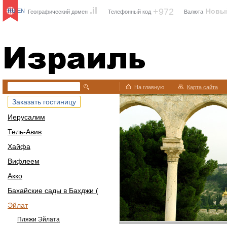
.il
+972
Новы
RU
EN
Географический домен
Телефонный код
Валюта
Израиль
На главную
Карта сайта
Заказать гостиницу
Иерусалим
Тель-Авив
Хайфа
Вифлеем
Акко
Бахайские сады в Бахджи (
Эйлат
Пляжи Эйлата