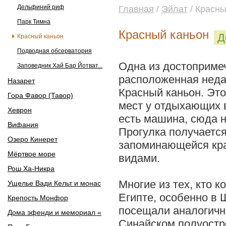
Дельфиний риф
Главная
/
Эйлат
/ Красны
Парк Тимна
Красный каньон
Д
Красный каньон
Подводная обсерватория
Одна из достоприме
Заповедник Хай Бар Йотват...
расположенная неда
Назарет
Красный каньон. Это
Гора Фавор (Тавор)
мест у отдыхающих 
Хеврон
есть машина, сюда н
Вифания
Прогулка получается
Озеро Кинерет
запоминающейся кр
Мёртвое море
видами.
Рош Ха-Никра
Многие из тех, кто к
Ущелье Вади Кельт и монас
Египте, особенно в
Крепость Монфор
посещали аналогичн
Дома эфенди и мемориал «
Синайском полуостр