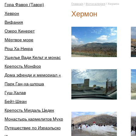
Гора Фавор (Тавор)
Главная
/
Фотогалерея
/ Хермон
Хермон
Хеврон
Вифания
Озеро Кинерет
Мёртвое море
Рош Ха-Никра
Ущелье Вади Кельт и монас
Крепость Монфор
Дома эфенди и мемориал «
Парк Ган-ха-шлоша
Гуш-Халав
Бейт-Шеан
Крепость Мигдаль Цедек
Монастырь кармелитов Мухр
Путешествие по Израэльско