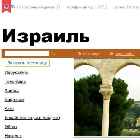
.il
+972
Новы
RU
EN
Географический домен
Телефонный код
Валюта
Израиль
На главную
Карта сайта
Заказать гостиницу
Иерусалим
Тель-Авив
Хайфа
Вифлеем
Акко
Бахайские сады в Бахджи (
Эйлат
Назарет