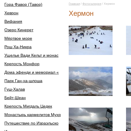
Гора Фавор (Тавор)
Главная
/
Фотогалерея
/ Хермон
Хермон
Хеврон
Вифания
Озеро Кинерет
Мёртвое море
Рош Ха-Никра
Ущелье Вади Кельт и монас
Крепость Монфор
Дома эфенди и мемориал «
Парк Ган-ха-шлоша
Гуш-Халав
Бейт-Шеан
Крепость Мигдаль Цедек
Монастырь кармелитов Мухр
Путешествие по Израэльско