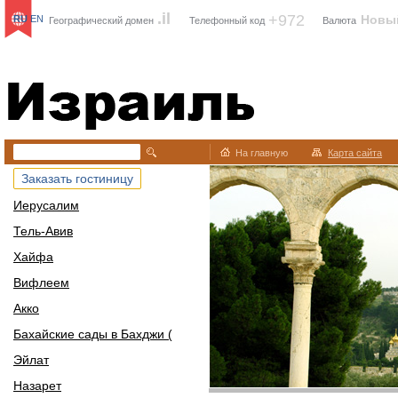
.il
+972
Новы
RU
EN
Географический домен
Телефонный код
Валюта
Израиль
На главную
Карта сайта
Заказать гостиницу
Иерусалим
Тель-Авив
Хайфа
Вифлеем
Акко
Бахайские сады в Бахджи (
Эйлат
Назарет