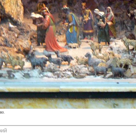
во.
рий