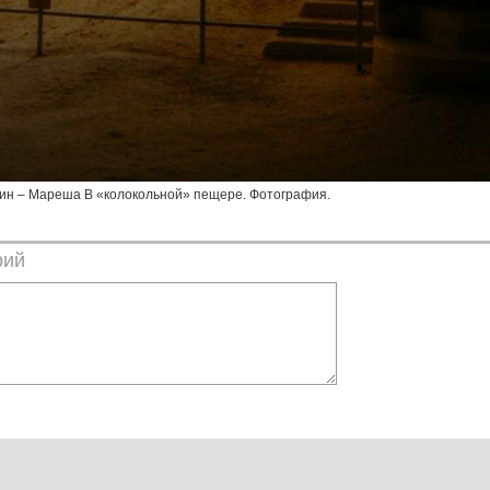
ин – Мареша В «колокольной» пещере. Фотография.
рий