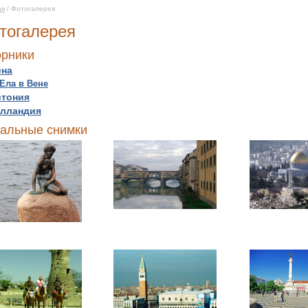
ая
/ Фотогалерея
тогалерея
рники
ена
Ела в Вене
стония
олландия
альные снимки