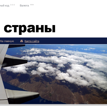
***
***
ный код
Валюта
вия
На главную
Карта сайта