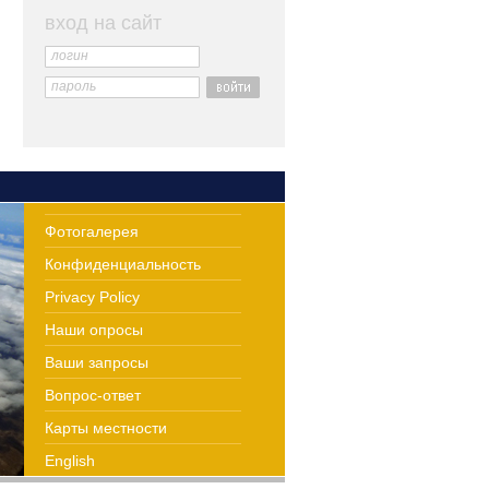
вход на сайт
логин
пароль
Фотогалерея
Конфиденциальность
Privacy Policy
Наши опросы
Ваши запросы
Вопрос-ответ
Карты местности
English