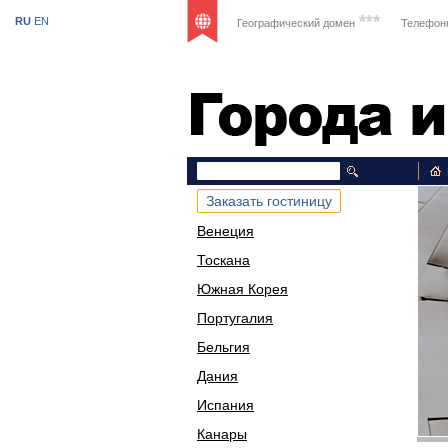
***
RU
EN
Географический домен
Телефон
Путешест
Заказать гостиницу
Венеция
Тоскана
Южная Корея
Португалия
Бельгия
Дания
Испания
Канары