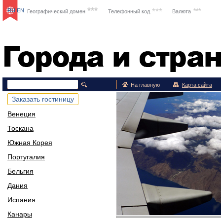
***
***
***
RU
EN
Географический домен
Телефонный код
Валюта
Путешествия
На главную
Карта сайта
Заказать гостиницу
Венеция
Тоскана
Южная Корея
Португалия
Бельгия
Дания
Испания
Канары