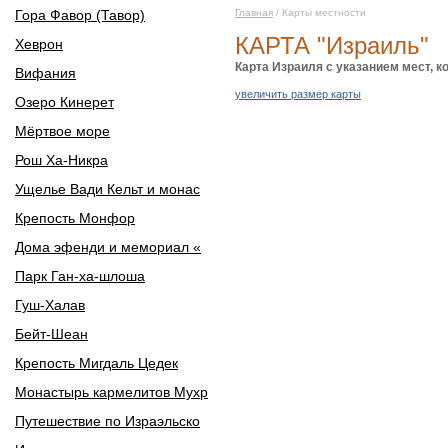
Гора Фавор (Тавор)
Главная
/ Карты местности
КАРТА "Израиль"
Хеврон
Карта Израиля с указанием мест, к
Вифания
увеличить размер карты
Озеро Кинерет
Мёртвое море
Рош Ха-Никра
Ущелье Вади Кельт и монас
Крепость Монфор
Дома эфенди и мемориал «
Парк Ган-ха-шлоша
Гуш-Халав
Бейт-Шеан
Крепость Мигдаль Цедек
Монастырь кармелитов Мухр
Путешествие по Израэльско