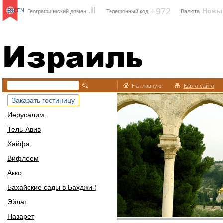
.il
+972
Новы
RU
EN
Географический домен
Телефонный код
Валюта
Израиль
На главную
Карта сайта
Заказать гостиницу
Иерусалим
Тель-Авив
Хайфа
Вифлеем
Акко
Бахайские сады в Бахджи (
Эйлат
Назарет