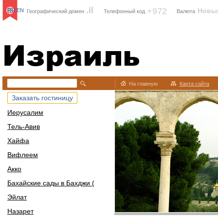
.il
+972
Новы
RU
EN
Географический домен
Телефонный код
Валюта
Израиль
На главную
Карта сайта
Заказать гостиницу
Иерусалим
Тель-Авив
Хайфа
Вифлеем
Акко
Бахайские сады в Бахджи (
Эйлат
Назарет