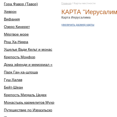
Гора Фавор (Тавор)
Главная
/ Карты местности
КАРТА "Иерусалим
Хеврон
Карта Иерусалима
Вифания
увеличить размер карты
Озеро Кинерет
Мёртвое море
Рош Ха-Никра
Ущелье Вади Кельт и монас
Крепость Монфор
Дома эфенди и мемориал «
Парк Ган-ха-шлоша
Гуш-Халав
Бейт-Шеан
Крепость Мигдаль Цедек
Монастырь кармелитов Мухр
Путешествие по Израэльско