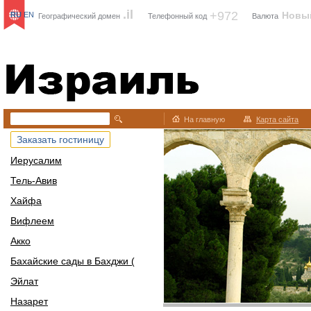
.il
+972
Новы
RU
EN
Географический домен
Телефонный код
Валюта
Израиль
На главную
Карта сайта
Заказать гостиницу
Иерусалим
Тель-Авив
Хайфа
Вифлеем
Акко
Бахайские сады в Бахджи (
Эйлат
Назарет