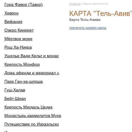
Гора Фавор (Тавор)
Главная
/ Карты местности
КАРТА "Тель-Авив
Хеврон
Карта Тель-Авива
Вифания
увеличить размер карты
Озеро Кинерет
Мёртвое море
Рош Ха-Никра
Ущелье Вади Кельт и монас
Крепость Монфор
Дома эфенди и мемориал «
Парк Ган-ха-шлоша
Гуш-Халав
Бейт-Шеан
Крепость Мигдаль Цедек
Монастырь кармелитов Мухр
Путешествие по Израэльско