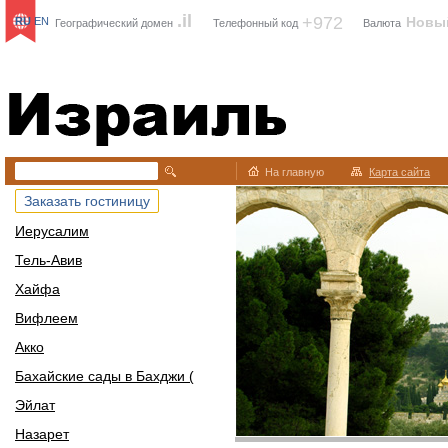
.il
+972
Новы
RU
EN
Географический домен
Телефонный код
Валюта
Израиль
На главную
Карта сайта
Заказать гостиницу
Иерусалим
Тель-Авив
Хайфа
Вифлеем
Акко
Бахайские сады в Бахджи (
Эйлат
Назарет