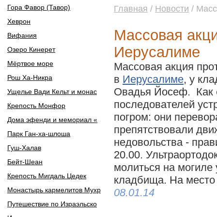
Гора Фавор (Тавор)
Главная
/
Новости
/ Масс
Хеврон
Массовая акци
Вифания
Иерусалиме
Озеро Кинерет
Мёртвое море
Массовая акция про
в
Иерусалиме
, у кл
Рош Ха-Никра
Овадья Йосеф. Как 
Ущелье Вади Кельт и монас
последователей уст
Крепость Монфор
погром: они перевор
Дома эфенди и мемориал «
препятствовали дви
Парк Ган-ха-шлоша
недовольства - прав
Гуш-Халав
20.00. Ультраортодо
Бейт-Шеан
молиться на могиле 
Крепость Мигдаль Цедек
кладбища. На место
Монастырь кармелитов Мухр
08.01.14
Путешествие по Израэльско