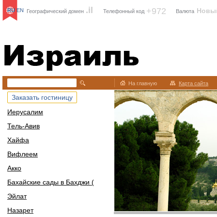
.il
+972
Новы
RU
EN
Географический домен
Телефонный код
Валюта
Израиль
На главную
Карта сайта
Заказать гостиницу
Иерусалим
Тель-Авив
Хайфа
Вифлеем
Акко
Бахайские сады в Бахджи (
Эйлат
Назарет