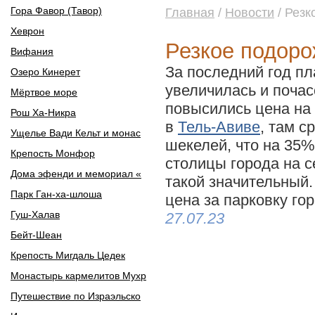
Гора Фавор (Тавор)
Главная
/
Новости
/ Резк
Хеврон
Резкое подоро
Вифания
За последний год пл
Озеро Кинерет
увеличилась и почас
Мёртвое море
повысились цена на
Рош Ха-Никра
в
Тель-Авиве
, там с
Ущелье Вади Кельт и монас
шекелей, что на 35%
Крепость Монфор
столицы города на 
Дома эфенди и мемориал «
такой значительный
Парк Ган-ха-шлоша
цена за парковку го
Гуш-Халав
27.07.23
Бейт-Шеан
Крепость Мигдаль Цедек
Монастырь кармелитов Мухр
Путешествие по Израэльско