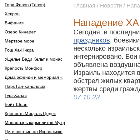
Гора Фавор (Тавор)
Главная
/
Новости
/ Нап
Хеврон
Нападение ХА
Вифания
Сегодня, в последни
Озеро Кинерет
праздников
, боевик
Мёртвое море
несколько израильск
Рош Ха-Никра
интернировано. Бои 
Ущелье Вади Кельт и монас
объявлена воздушна
Крепость Монфор
Израиль находится в
Дома эфенди и мемориал «
обстрел жилых квар
Парк Ган-ха-шлоша
жертвы среди гражд
Гуш-Халав
07.10.23
Бейт-Шеан
Крепость Мигдаль Цедек
Монастырь кармелитов Мухр
Путешествие по Израэльско