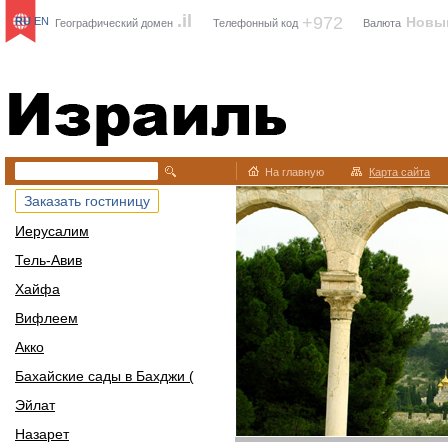
.il
+972
Новы
RU
EN
Географический домен
Телефонный код
Валюта
Израиль
На главную
Карта сайта
Заказать гостиницу
Иерусалим
Тель-Авив
Хайфа
Вифлеем
Акко
Бахайские сады в Бахджи (
Эйлат
Назарет