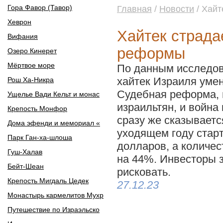
Гора Фавор (Тавор)
Главная
/
Новости
/ Хайт
Хеврон
Хайтек страда
Вифания
реформы
Озеро Кинерет
Мёртвое море
По данным исследова
хайтек Израиля уме
Рош Ха-Никра
Судебная реформа, п
Ущелье Вади Кельт и монас
израильтян, и война
Крепость Монфор
сразу же сказываетс
Дома эфенди и мемориал «
уходящем году стар
Парк Ган-ха-шлоша
долларов, а количе
Гуш-Халав
на 44%. Инвесторы 
Бейт-Шеан
рисковать.
Крепость Мигдаль Цедек
27.12.23
Монастырь кармелитов Мухр
Путешествие по Израэльско