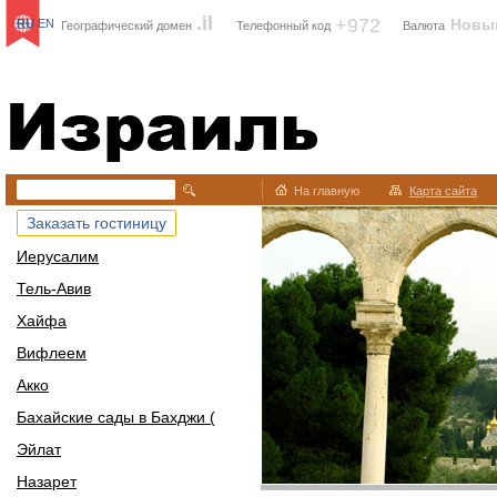
.il
+972
Новы
RU
EN
Географический домен
Телефонный код
Валюта
Израиль
На главную
Карта сайта
Заказать гостиницу
Иерусалим
Тель-Авив
Хайфа
Вифлеем
Акко
Бахайские сады в Бахджи (
Эйлат
Назарет