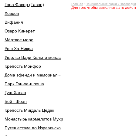
Гора Фавор (Тавор)
Главная
/
Национальные парки и заповедни
Для того чтобы выполнить это дейс
Хеврон
Вифания
Озеро Кинерет
Мёртвое море
Рош Ха-Никра
Ущелье Вади Кельт и монас
Крепость Монфор
Дома эфенди и мемориал «
Парк Ган-ха-шлоша
Гуш-Халав
Бейт-Шеан
Крепость Мигдаль Цедек
Монастырь кармелитов Мухр
Путешествие по Израэльско