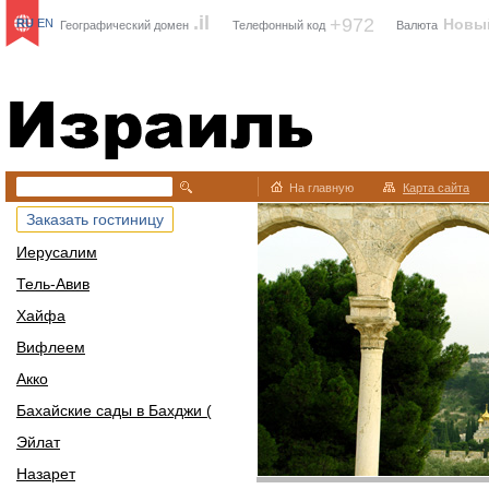
.il
+972
Новы
RU
EN
Географический домен
Телефонный код
Валюта
Израиль
На главную
Карта сайта
Заказать гостиницу
Иерусалим
Тель-Авив
Хайфа
Вифлеем
Акко
Бахайские сады в Бахджи (
Эйлат
Назарет