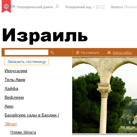
.il
+972
Новы
RU
EN
Географический домен
Телефонный код
Валюта
Израиль
На главную
Карта сайта
Заказать гостиницу
Иерусалим
Тель-Авив
Хайфа
Вифлеем
Акко
Бахайские сады в Бахджи (
Эйлат
Пляжи Эйлата