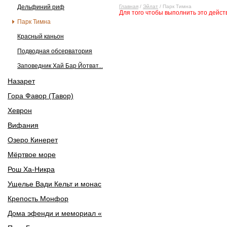
Дельфиний риф
Главная
/
Эйлат
/ Парк Тимна
Для того чтобы выполнить это дейс
Парк Тимна
Красный каньон
Подводная обсерватория
Заповедник Хай Бар Йотват...
Назарет
Гора Фавор (Тавор)
Хеврон
Вифания
Озеро Кинерет
Мёртвое море
Рош Ха-Никра
Ущелье Вади Кельт и монас
Крепость Монфор
Дома эфенди и мемориал «