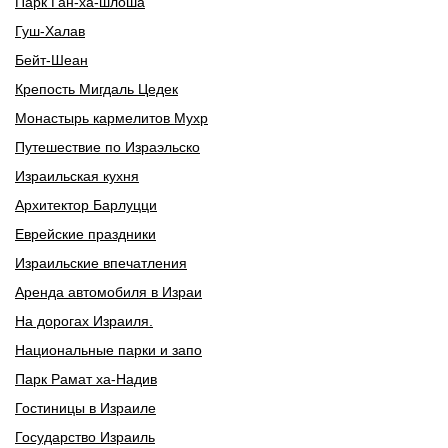
Парк Ган-ха-шлоша
Гуш-Халав
Бейт-Шеан
Крепость Мигдаль Цедек
Монастырь кармелитов Мухр
Путешествие по Израэльско
Израильская кухня
Архитектор Барлуцци
Еврейские праздники
Израильские впечатления
Аренда автомобиля в Израи
На дорогах Израиля.
Национальные парки и запо
Парк Рамат ха-Надив
Гостиницы в Израиле
Государство Израиль