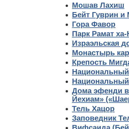
Мошав Лахиш
Бейт Гуврин и
Гора Фавор
Парк Рамат ха
Израэльская д
Монастырь кар
Крепость Мигд
Национальный
Национальный 
Дома эфенди в
Йехиам» («Шае
Тель Хацор
Заповедник Те
Вифсаида (Бей