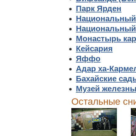
Парк Ярден
Национальный
Национальный 
Монастырь кар
Кейсария
Яффо
Адар ха-Карме
Бахайские сад
Музей железны
Остальные сн