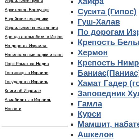
Хайфа
Израильская кухня
Архитектор Барлуцци
Сусита (Гипос)
Еврейские праздники
Гуш-Халав
Израильские впечатления
По дорогам Из
Аренда автомобиля в Израи
Крепость Бельв
На дорогах Израиля.
Хермон
Национальные парки и запо
Крепость Нимр
Парк Рамат ха-Надив
Баниас(Паниас)
Гостиницы в Израиле
Хамат Гадер (г
Государство Израиль
Книги об Израиле
Заповедник Ху
Авиабилеты в Израиль
Гамла
Новости
Курси
Мамшит, набат
Ашкелон