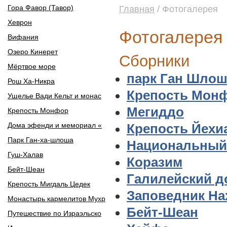
Гора Фавор (Тавор)
Главная
/ Фотогалерея
Хеврон
Фотогалерея
Вифания
Озеро Кинерет
Сборники
Мёртвое море
парк Ган Шлош
Рош Ха-Никра
Крепость Мон
Ущелье Вади Кельт и монас
Мегиддо
Крепость Монфор
Дома эфенди и мемориал «
Крепость Йехи
Парк Ган-ха-шлоша
Национальный
Гуш-Халав
Коразим
Бейт-Шеан
Галилейский д
Крепость Мигдаль Цедек
Заповедник На
Монастырь кармелитов Мухр
Бейт-Шеан
Путешествие по Израэльско