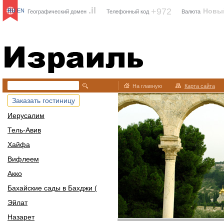
.il
+972
Новы
RU
EN
Географический домен
Телефонный код
Валюта
Израиль
На главную
Карта сайта
Заказать гостиницу
Иерусалим
Тель-Авив
Хайфа
Вифлеем
Акко
Бахайские сады в Бахджи (
Эйлат
Назарет