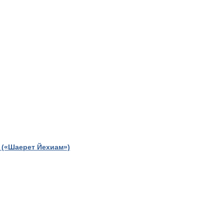
 («Шаерет Йехиам»)