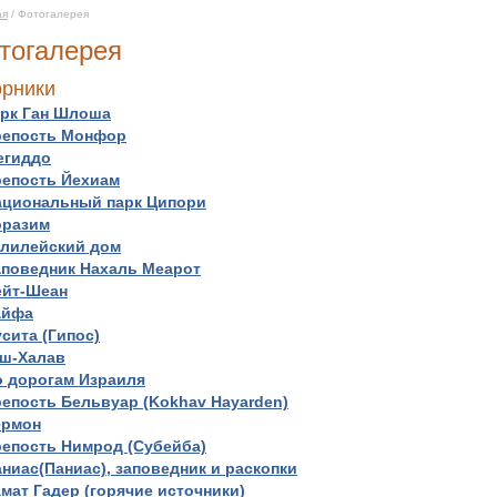
ая
/ Фотогалерея
тогалерея
рники
арк Ган Шлоша
репость Монфор
егиддо
репость Йехиам
ациональный парк Ципори
оразим
алилейский дом
аповедник Нахаль Меарот
ейт-Шеан
айфа
сита (Гипос)
уш-Халав
о дорогам Израиля
епость Бельвуар (Kokhav Hayarden)
ермон
репость Нимрод (Субейба)
ниас(Паниас), заповедник и раскопки
мат Гадер (горячие источники)