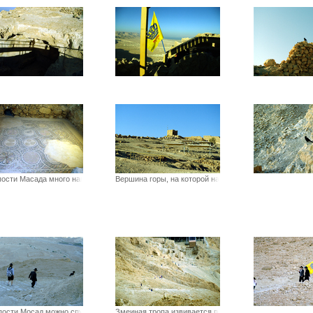
пости Масада много наполь
Вершина горы, на которой наход
пости Мосад можно спустит
Змеиная тропа извивается по ск