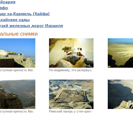
ейсария
ффо
ар ха-Кармель (Хайфа)
ахайские сады
узей железных дорог Израиля
альные снимки
ступная крепость Масада.
По-видимому, это резервуар для
ступная крепость Масада.
Римский лагерь у стен крепости