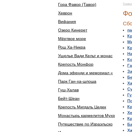
Гора Фавор (Тавор)
Главн
Фо
Хеврон
Вифания
Сбо
Озеро Кинерет
п
К
Мёртвое море
М
Рош Ха-Никра
К
Н
Ущелье Вади Кельт и монас
К
Крепость Монфор
Г
З
Дома эфенди и мемориал «
Б
Парк Ган-ха-шлоша
Х
Су
Гуш-Халав
Г
Бейт-Шеан
П
Кр
Крепость Мигдаль Цедек
Х
Монастырь кармелитов Мухр
К
Путешествие по Израэльско
Ба
Ха