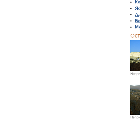
К
Я
Ад
Б
М
Ост
Непри
Непри