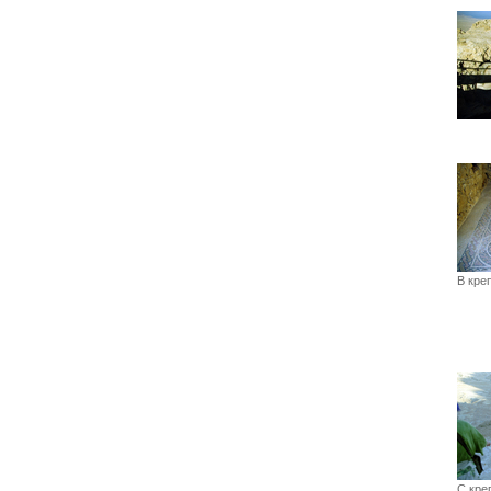
В кре
С кре