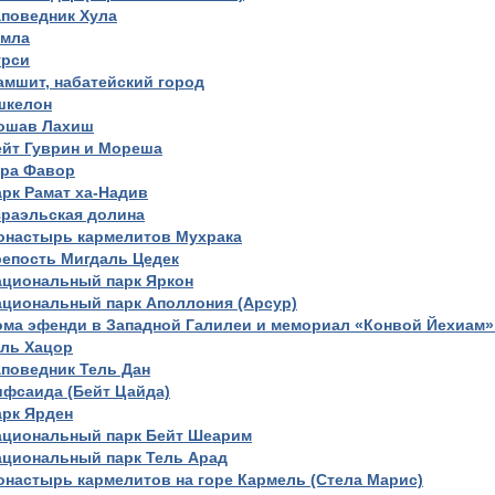
аповедник Хула
амла
урси
амшит, набатейский город
шкелон
ошав Лахиш
ейт Гуврин и Мореша
ора Фавор
рк Рамат ха-Надив
зраэльская долина
онастырь кармелитов Мухрака
репость Мигдаль Цедек
ациональный парк Яркон
ациональный парк Аполлония (Арсур)
ома эфенди в Западной Галилеи и мемориал «Конвой Йехиам»
ель Хацор
поведник Тель Дан
ифсаида (Бейт Цайда)
арк Ярден
ациональный парк Бейт Шеарим
ациональный парк Тель Арад
настырь кармелитов на горе Кармель (Стела Марис)