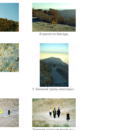
В крепости Масада.
У Змеиной тропы некоторые учас
Змеиная тропа не везде уская,