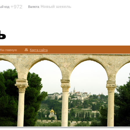
+972
Новый шекель
ый код
Валюта
На главную
Карта сайта