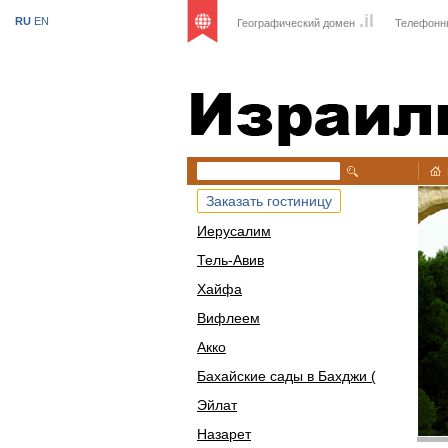
.il
RU
EN
Географический домен
Телефонн
Израиль
Заказать гостиницу
Иерусалим
Тель-Авив
Хайфа
Вифлеем
Акко
Бахайские сады в Бахджи (
Эйлат
Назарет