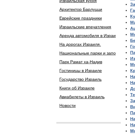
Израильская кухня
З
Архитектор Барлуцци
Г
К
Еврейские праздники
М
Израильские впечатления
А
М
Аренда автомобиля в Израи
Б
На дорогах Израиля.
Г
Па
Национальные парки и запо
И
Парк Рамат ха-Надив
М
Гостиницы в Израиле
К
Н
Государство Израиль
Н
Книги об Израиле
Д
Т
Авиабилеты в Израиль
За
Новости
В
П
Н
Н
Мо