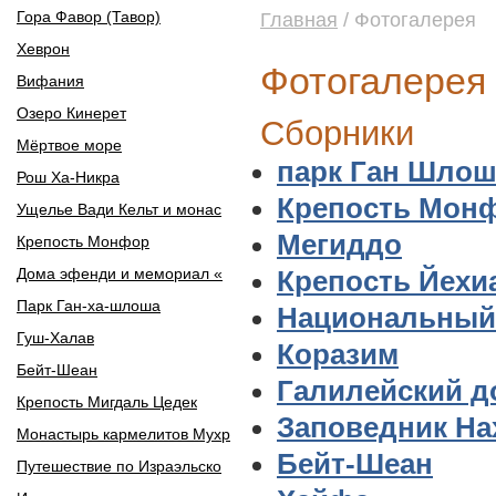
Гора Фавор (Тавор)
Главная
/ Фотогалерея
Хеврон
Фотогалерея
Вифания
Озеро Кинерет
Сборники
Мёртвое море
парк Ган Шлош
Рош Ха-Никра
Крепость Мон
Ущелье Вади Кельт и монас
Мегиддо
Крепость Монфор
Дома эфенди и мемориал «
Крепость Йехи
Парк Ган-ха-шлоша
Национальный
Гуш-Халав
Коразим
Бейт-Шеан
Галилейский д
Крепость Мигдаль Цедек
Заповедник На
Монастырь кармелитов Мухр
Бейт-Шеан
Путешествие по Израэльско