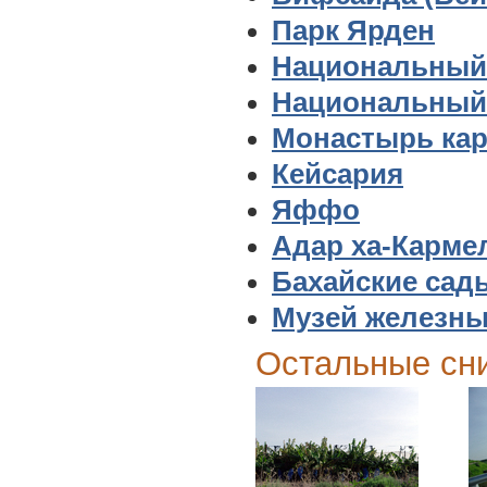
Парк Ярден
Национальный
Национальный 
Монастырь кар
Кейсария
Яффо
Адар ха-Карме
Бахайские сад
Музей железны
Остальные сн