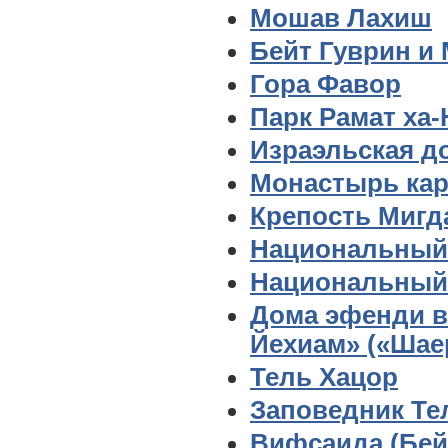
Мошав Лахиш
Бейт Гуврин и
Гора Фавор
Парк Рамат ха
Израэльская д
Монастырь кар
Крепость Мигд
Национальный
Национальный 
Дома эфенди в
Йехиам» («Шае
Тель Хацор
Заповедник Те
Вифсаида (Бей