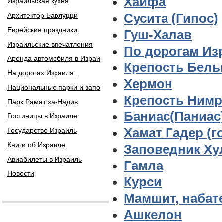
Хайфа
Израильская кухня
Архитектор Барлуцци
Сусита (Гипос)
Еврейские праздники
Гуш-Халав
Израильские впечатления
По дорогам Из
Аренда автомобиля в Израи
Крепость Бельв
На дорогах Израиля.
Хермон
Национальные парки и запо
Крепость Нимр
Парк Рамат ха-Надив
Баниас(Паниас)
Гостиницы в Израиле
Хамат Гадер (г
Государство Израиль
Книги об Израиле
Заповедник Ху
Авиабилеты в Израиль
Гамла
Новости
Курси
Мамшит, набат
Ашкелон