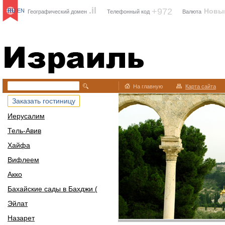
.il
+972
Новы
RU
EN
Географический домен
Телефонный код
Валюта
Израиль
На главную
Карта сайта
Заказать гостиницу
Иерусалим
Тель-Авив
Хайфа
Вифлеем
Акко
Бахайские сады в Бахджи (
Эйлат
Назарет