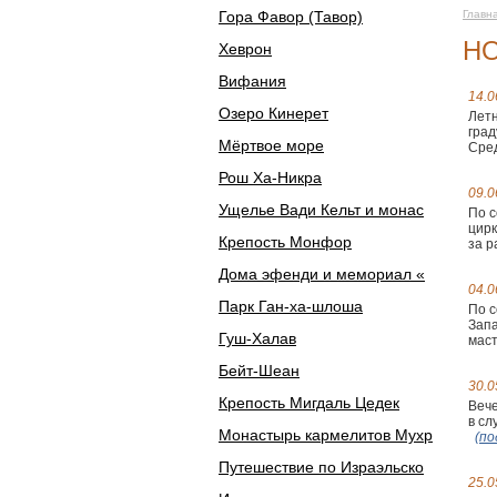
Гора Фавор (Тавор)
Главн
Н
Хеврон
Вифания
14.0
Озеро Кинерет
Летн
град
Мёртвое море
Сред
Рош Ха-Никра
09.0
Ущелье Вади Кельт и монас
По с
цир
Крепость Монфор
за р
Дома эфенди и мемориал «
04.0
Парк Ган-ха-шлоша
По с
Запа
Гуш-Халав
маст
Бейт-Шеан
30.0
Крепость Мигдаль Цедек
Вече
в сл
Монастырь кармелитов Мухр
(по
Путешествие по Израэльско
25.0