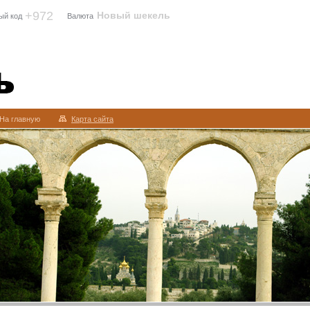
+972
Новый шекель
ый код
Валюта
На главную
Карта сайта