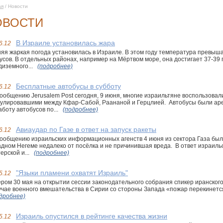
ая
/ Новости
ОВОСТИ
В Израиле установилась жара
6.12
яя жаркая погода установилась в Израиле. В этом году температура превыш
усов. В отдельных районах, например на Мёртвом море, она достигает 37-39
иземного...
(подробнее)
Бесплатные автобусы в субботу
6.12
ообщению Jerusalem Post сегодня, 9 июня, многие израильтяне воспользова
кулировавшими между Кфар-Сабой, Раананой и Герцлией. Автобусы были ар
аботу автобусов по...
(подробнее)
Авиаудар по Газе в ответ на запуск ракеты
6.12
ообщению израильских информационных агенств 4 июня из сектора Газа был
дном Негеме недалеко от посёлка и не причинившая вреда. В ответ израиль
ерской и...
(подробнее)
"Языки пламени охватят Израиль"
5.12
ром 30 мая на открытии сессии законодательного собрания спикер иранског
учае военного вмешательства в Сирии со стороны Запада «пожар перекинется 
дробнее)
Израиль опустился в рейтинге качества жизни
5.12