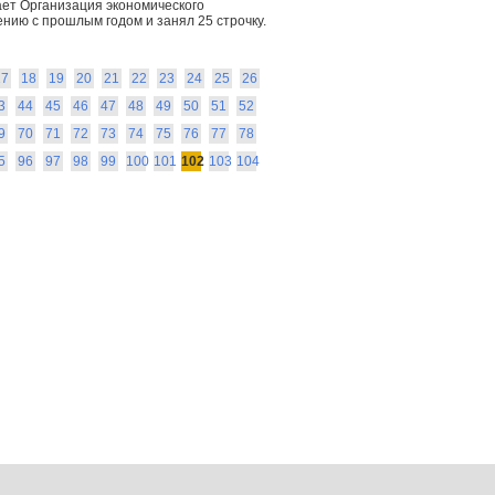
вает Организация экономического
ению с прошлым годом и занял 25 строчку.
17
18
19
20
21
22
23
24
25
26
3
44
45
46
47
48
49
50
51
52
9
70
71
72
73
74
75
76
77
78
5
96
97
98
99
100
101
102
103
104