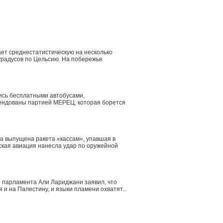
ает среднестатистическую на несколько
 градусов по Цельсию. На побережье
лись бесплатными автобусами,
ендованы партией МЕРЕЦ, которая борется
а выпущена ракета «кассам», упавшая в
ская авиация нанесла удар по оружейной
о парламента Али Лариджани заявил, что
и на Палестину, и языки пламени охватят...