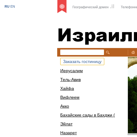
.il
RU
EN
Географический домен
Телефонн
Израиль
Заказать гостиницу
Иерусалим
Тель-Авив
Хайфа
Вифлеем
Акко
Бахайские сады в Бахджи (
Эйлат
Назарет