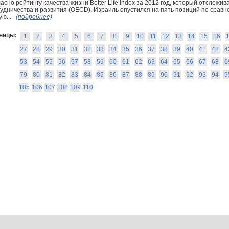
асно рейтингу качества жизни Better Life Index за 2012 год, который отслежи
удничества и развития (OECD), Израиль опустился на пять позиций по сравн
ю...
(подробнее)
ницы:
1
2
3
4
5
6
7
8
9
10
11
12
13
14
15
16
27
28
29
30
31
32
33
34
35
36
37
38
39
40
41
42
4
53
54
55
56
57
58
59
60
61
62
63
64
65
66
67
68
6
79
80
81
82
83
84
85
86
87
88
89
90
91
92
93
94
9
105
106
107
108
109
110