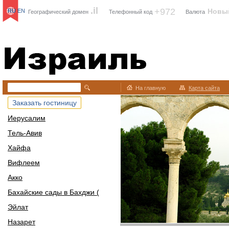
.il
+972
Новы
RU
EN
Географический домен
Телефонный код
Валюта
Израиль
На главную
Карта сайта
Заказать гостиницу
Иерусалим
Тель-Авив
Хайфа
Вифлеем
Акко
Бахайские сады в Бахджи (
Эйлат
Назарет