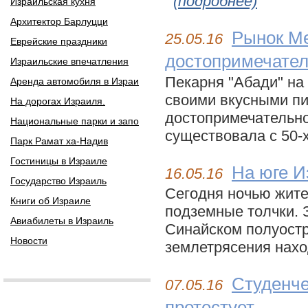
(подробнее)
Израильская кухня
Архитектор Барлуцци
Рынок Ме
25.05.16
Еврейские праздники
достопримечател
Израильские впечатления
Пекарня "Абади" на
Аренда автомобиля в Израи
своими вкусными пит
На дорогах Израиля.
достопримечательно
Национальные парки и запо
существовала с 50-х
Парк Рамат ха-Надив
Гостиницы в Израиле
На юге И
16.05.16
Государство Израиль
Сегодня ночью жите
Книги об Израиле
подземные толчки. 
Авиабилеты в Израиль
Синайском полуостр
Новости
землетрясения наход
Студенче
07.05.16
протестует