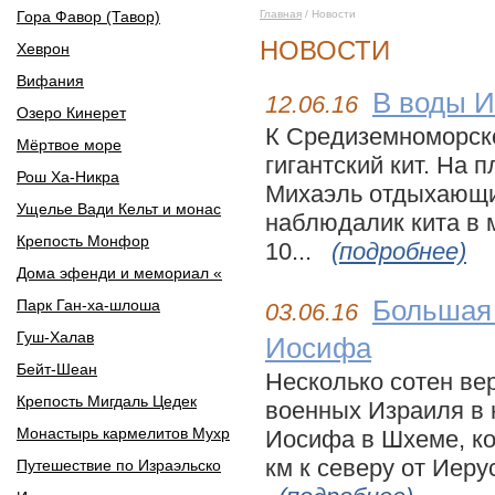
Гора Фавор (Тавор)
Главная
/ Новости
НОВОСТИ
Хеврон
Вифания
В воды И
12.06.16
Озеро Кинерет
К Средиземноморск
Мёртвое море
гигантский кит. На 
Рош Ха-Никра
Михаэль отдыхающи
Ущелье Вади Кельт и монас
наблюдалик кита в 
Крепость Монфор
10...
(подробнее)
Дома эфенди и мемориал «
Большая 
Парк Ган-ха-шлоша
03.06.16
Гуш-Халав
Иосифа
Бейт-Шеан
Несколько сотен ве
Крепость Мигдаль Цедек
военных Израиля в 
Монастырь кармелитов Мухр
Иосифа в Шхеме, ко
км к северу от Иеру
Путешествие по Израэльско