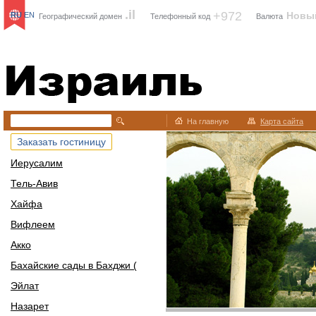
.il
+972
Новы
RU
EN
Географический домен
Телефонный код
Валюта
Израиль
На главную
Карта сайта
Заказать гостиницу
Иерусалим
Тель-Авив
Хайфа
Вифлеем
Акко
Бахайские сады в Бахджи (
Эйлат
Назарет