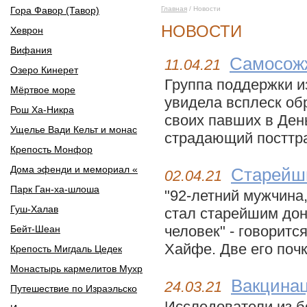
Гора Фавор (Тавор)
Главная
/ Новости
НОВОСТИ
Хеврон
Вифания
Самосож
11.04.21
Озеро Кинерет
Группа поддержки и
Мёртвое море
увидела всплеск об
Рош Ха-Никра
своих павших в День
Ущелье Вади Кельт и монас
страдающий посттра
Крепость Монфор
Дома эфенди и мемориал «
Старейши
02.04.21
Парк Ган-ха-шлоша
"92-летний мужчина
Гуш-Халав
стал старейшим дон
человек" - говорит
Бейт-Шеан
Хайфе. Две его поч
Крепость Мигдаль Цедек
Монастырь кармелитов Мухр
Вакцинац
24.03.21
Путешествие по Израэльско
Исследователи из б