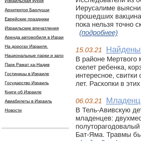
Израильская кухня
Иерусалиме выяснил
Архитектор Барлуцци
прошедших вакцинац
Еврейские праздники
пока нельзя точно ск
Израильские впечатления
(подробнее)
Аренда автомобиля в Израи
На дорогах Израиля.
Найдены 
15.03.21
Национальные парки и запо
В районе Мертвого 
Парк Рамат ха-Надив
скелет ребенка, кор
Гостиницы в Израиле
интересное, свитки
лет. Раскопки в этих
Государство Израиль
Книги об Израиле
Младенц
06.03.21
Авиабилеты в Израиль
В Тель-Авивскую де
Новости
младенцев: двухмес
полуторагодовалый 
Бат-Яма. Травмы бы