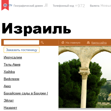
.il
+972
Новы
RU
EN
Географический домен
Телефонный код
Валюта
Израиль
На главную
Карта сайта
Заказать гостиницу
Иерусалим
Тель-Авив
Хайфа
Вифлеем
Акко
Бахайские сады в Бахджи (
Эйлат
Назарет