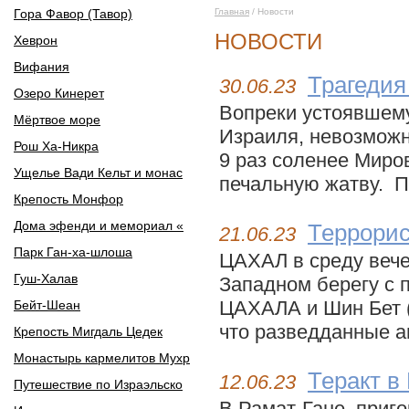
Гора Фавор (Тавор)
Главная
/ Новости
НОВОСТИ
Хеврон
Вифания
Трагедия
30.06.23
Озеро Кинерет
Вопреки устоявшему
Мёртвое море
Израиля, невозможно
Рош Ха-Никра
9 раз соленее Миро
Ущелье Вади Кельт и монас
печальную жатву. П
Крепость Монфор
Дома эфенди и мемориал «
Террорис
21.06.23
Парк Ган-ха-шлоша
ЦАХАЛ в среду вече
Гуш-Халав
Западном берегу с 
ЦАХАЛА и Шин Бет (
Бейт-Шеан
что разведданные аг
Крепость Мигдаль Цедек
Монастырь кармелитов Мухр
Теракт в
12.06.23
Путешествие по Израэльско
В Рамат-Гане, приго