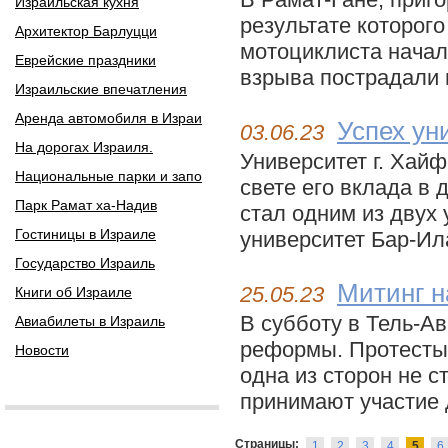
Израильская кухня
результате которого
Архитектор Барлуцци
мотоциклиста начал
Еврейские праздники
взрыва пострадали 
Израильские впечатления
Аренда автомобиля в Израи
Успех ун
03.06.23
На дорогах Израиля.
Университет г. Хай
Национальные парки и запо
свете его вклада в
Парк Рамат ха-Надив
стал одним из двух 
Гостиницы в Израиле
университет Бар-Ила
Государство Израиль
Митинг н
25.05.23
Книги об Израиле
В субботу в Тель-А
Авиабилеты в Израиль
реформы. Протесты 
Новости
одна из сторон не с
принимают участие 
Страницы:
1
2
3
4
5
6