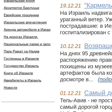
Израильская кухня
"Кармель
19.12.21
Архитектор Барлуцци
На Израиль надвига
Еврейские праздники
ураганный ветер. Уж
Израильские впечатления
пострадавшие: в Ие
Аренда автомобиля в Израи
госпитализирован с 
На дорогах Израиля.
Национальные парки и запо
Возвращ
10.12.21
Парк Рамат ха-Надив
На днях 95 древней
Гостиницы в Израиле
распоряжению прав
похищены из музеев
Государство Израиль
артефактов была ко
Книги об Израиле
досмотре в...
(подр
Авиабилеты в Израиль
Новости
Самый до
01.12.21
Тель-Авив - не прос
самый дорогой город