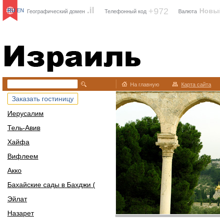
.il
+972
Новы
RU
EN
Географический домен
Телефонный код
Валюта
Израиль
На главную
Карта сайта
Заказать гостиницу
Иерусалим
Тель-Авив
Хайфа
Вифлеем
Акко
Бахайские сады в Бахджи (
Эйлат
Назарет