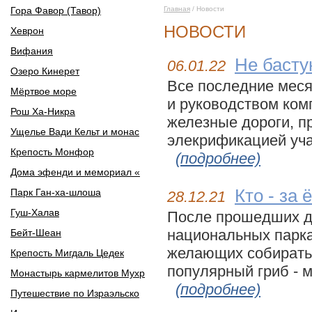
Гора Фавор (Тавор)
Главная
/ Новости
НОВОСТИ
Хеврон
Вифания
Не басту
06.01.22
Озеро Кинерет
Все последние мес
Мёртвое море
и руководством ком
Рош Ха-Никра
железные дороги, п
Ущелье Вади Кельт и монас
элекрификацией учас
Крепость Монфор
(подробнее)
Дома эфенди и мемориал «
Кто - за 
Парк Ган-ха-шлоша
28.12.21
Гуш-Халав
После прошедших до
национальных парка
Бейт-Шеан
желающих собирать 
Крепость Мигдаль Цедек
популярный гриб - ма
Монастырь кармелитов Мухр
(подробнее)
Путешествие по Израэльско