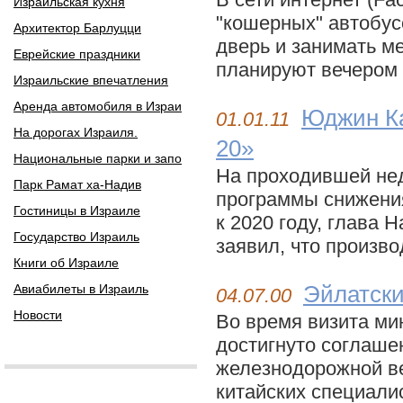
Израильская кухня
"кошерных" автобус
Архитектор Барлуцци
дверь и занимать ме
Еврейские праздники
планируют вечером п
Израильские впечатления
Аренда автомобиля в Израи
Юджин Ка
01.01.11
На дорогах Израиля.
20»
Национальные парки и запо
На проходившей не
Парк Рамат ха-Надив
программы снижения
Гостиницы в Израиле
к 2020 году, глава
Государство Израиль
заявил, что произво
Книги об Израиле
Авиабилеты в Израиль
Эйлатски
04.07.00
Новости
Во время визита ми
достигнуто соглаше
железнодорожной ве
китайских специалис