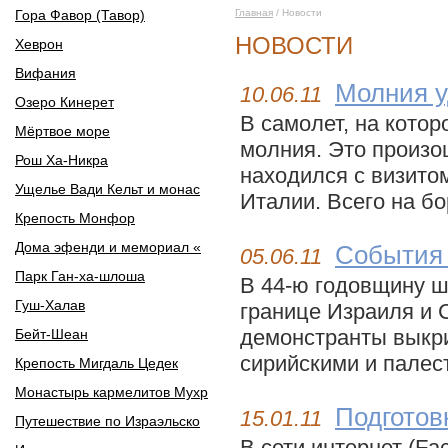
Гора Фавор (Тавор)
Главная
/ Новости
НОВОСТИ
Хеврон
Вифания
Молния у
10.06.11
Озеро Кинерет
В самолет, на кото
Мёртвое море
молния. Это произо
Рош Ха-Никра
находился с визито
Ущелье Вади Кельт и монас
Италии. Всего на бо
Крепость Монфор
Дома эфенди и мемориал «
События 
05.06.11
Парк Ган-ха-шлоша
В 44-ю годовщину 
Гуш-Халав
границе Израиля и 
демонстранты выкри
Бейт-Шеан
сирийскими и палест
Крепость Мигдаль Цедек
Монастырь кармелитов Мухр
Подготов
15.01.11
Путешествие по Израэльско
В сети интернет (Fa