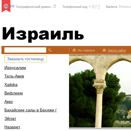
.il
+972
Новы
RU
EN
Географический домен
Телефонный код
Валюта
Израиль
На главную
Карта сайта
Заказать гостиницу
Иерусалим
Тель-Авив
Хайфа
Вифлеем
Акко
Бахайские сады в Бахджи (
Эйлат
Назарет